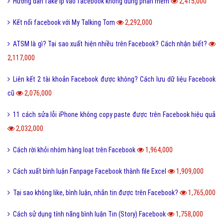
Bài viết tạo bởi:
VietAds
| Ngày cập nhật:
2024-12-25 08:59:02
|
Đăng
nhập
(461) - No Audio
[Cập nhật 2021] Danh sách ngân hàng làm
việc Thứ 7 và CN
Để đáp ứng nhu cầu giao dịch của khách hàng nên