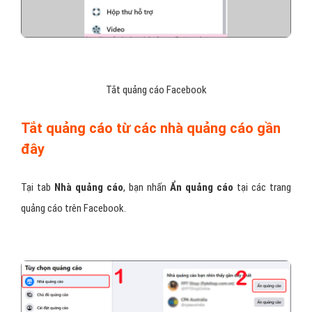
Video hướng dẫn cách tắt quảng cáo Facebook trên máy
tính
:
Bước 1
: Chọn biểu tượng
Tài khoản
ở góc phải màn hình > Chọn
Cài đặt & quyền riêng tư
> Nhấn vào
Cài đặt
.
Bước 2
: Chọn
Quảng cáo
.