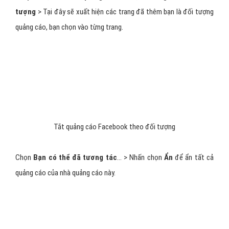
Cài đặt quảng cáo Facebook trên máy tính
Chọn
Dữ liệu cho đối tác cung cấp về hoạt động của bạn
>
Tắt nơi Facebook có quyền dùng dữ liệu của bạn.
Tắt các hạng mục quảng cáo theo thông
tin, sở thích
Quay trở lại
Cài đặt quảng cáo
> Chọn
Hạng mục dùng để tiếp
cận bạn
> Tắt các thông tin trên trang cá nhân để ngăn hiển thị
quảng cáo.
Tiếp tục cuộn xuống chọn
Hạng mục sở thích
>
Xóa các chủ đề