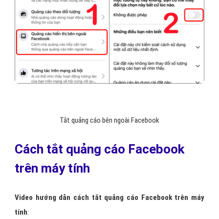
Chọn
Bạn có thể đã tương tác
… > Nhấn chọn
Ẩn tất cả quảng
cáo của nhà quảng cáo này
.
Tắt quảng cáo bên ngoài Facebook
Quay trở lại
Cài đặt quảng cáo
> Chọn
Quảng cáo hiển thị ở
bên ngoài Facebook
> Tắt mục
Được phép
để ngăn Facebook
tiếp cận qua các hoạt động bên ngoài.
Sau khi tắt, mục này sẽ hiển thị
Không được phép
.