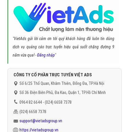
Quay trở lại
Cài đặt quảng cáo
> Chọn
Quảng cáo hiển thị ở
bên ngoài Facebook
> Tắt mục
Được phép
để ngăn Facebook
tiếp cận qua các hoạt động bên ngoài.
Sau khi tắt, mục này sẽ trở thành
Không được phép
.
Giải đáp một số câu hỏi liên quan
Facebook có bán dữ liệu của người dùng
không?
-
Trả lời
: Facebook không bán dữ liệu, bao gồm thông tin cá nhân,
nội dung bài viết cũng như các mối quan hệ của bạn. Các quảng cáo
do Facebook đề xuất là dựa trên mối quan tâm/sở thích của bạn
được hình thành từ hoạt động, thói quen của bạn trên Internet.