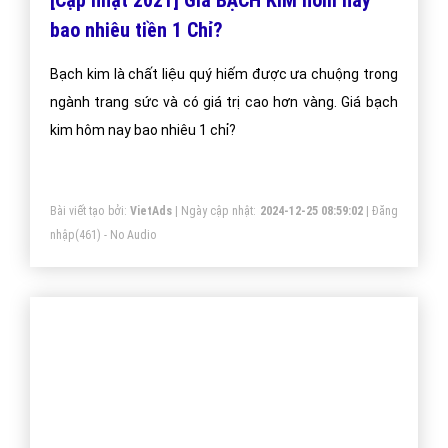
Gọi CSKH
Đặt câu hỏi
Báo giá dịch vụ
Đặt lịch hẹn
"VietAds gửi lời cảm ơn tới quý khách hàng đã luôn tin dùng
dịch vụ quảng cáo trực tuyến hiệu quả suốt chặng đường 9