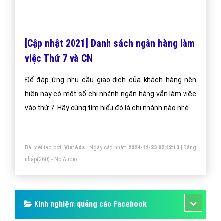
năm vừa qua! -
Đăng nhập
"
CÔNG TY CỔ PHẦN TRỰC TUYẾN VIỆT ADS
Số 6/25 Thổ Quan, Khâm Thiên, Đống Đa, TP.Hà Nội
Số 36 Điện Biên Phủ, Đa Kao, Quận 1, TP.Hồ Chí Minh
0964 82 6644 - (024) 6658 7378
(024) 6658 7378
support@vietadsgroup.vn
https://vietadsgroup.vn
Một vài bài viết cùng chủ đề "[Video] Cách
tắt"