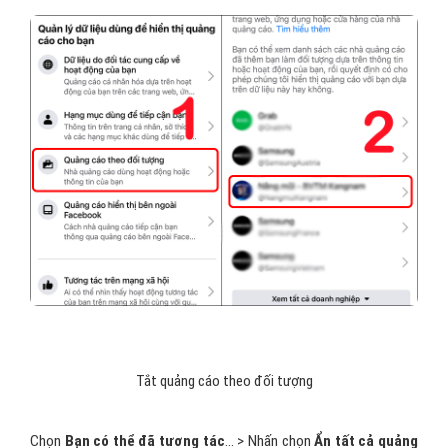
cận bạn
> Tắt các thông tin trên trang cá nhân để ngăn hiển thị
quảng cáo.
Tiếp tục cuộn xuống chọn
Hạng mục sở thích
> Xóa các chủ đề
liên quan đến sở thích mà bạn không muốn xuất hiện quảng cáo
trên bảng tin.
Quay lại chọn
Hạng mục khác
> Xóa các hạng mục mà bạn không
muốn nhận quảng cáo.
Tắt quảng cáo theo đối tượng
Quay trở lại
Cài đặt quảng cáo
> Chọn
Quảng cáo theo đối
tượng
> Tại đây sẽ xuất hiện các trang đã thêm bạn là đối tượng
quảng cáo > Chọn vào từng trang.