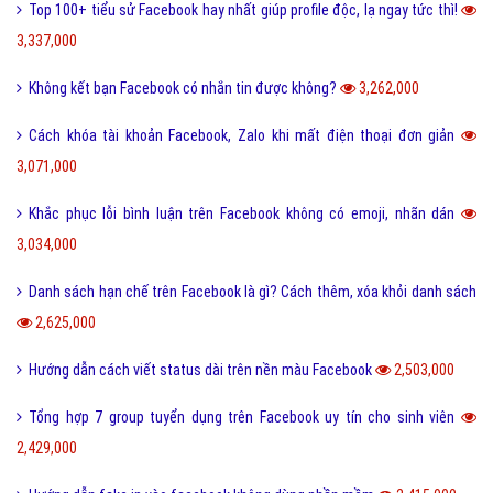
[Cập nhật 2021] Giá BẠCH KIM hôm nay
bao nhiêu tiền 1 Chỉ?
Bạch kim là chất liệu quý hiếm được ưa chuộng trong
ngành trang sức và có giá trị cao hơn vàng. Giá bạch
kim hôm nay bao nhiêu 1 chỉ?