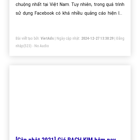
Bài viết hướng dẫn cách tắt thông báo Facebook trên điện thoại và
máy tính đơn giản nhất. Hy vọng những thông tin này có thể giúp ích
cho bạn. Nếu có thắc mắc gì, hãy để lại câu hỏi bên dưới phần bình
luận nhé!
Trân trọng! Cảm ơn bạn đã luôn theo dõi các bài viết
trên Website VietAdsGroup.Vn của công ty chúng tôi!
Quay lại danh mục
"Hỏi đáp Facebook"
Quay lại trang chủ
Chủ đề liên quan:
[Video] Cách tắt
chặn quảng cáo trên Facebook
hiệu quả
cập nhật 2021