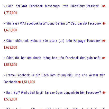
hiện nay có một số chi nhánh ngân hàng vẫn làm việc
vào thứ 7. Hãy cùng tìm hiểu đó là chi nhánh nào nhé.
Bài viết tạo bởi:
VietAds
| Ngày cập nhật:
2024-12-23 02:12:13
|
Đăng
nhập
(360) - No Audio
Kinh nghiệm quảng cáo Facebook
Dịch vụ quảng cáo Facebook
Kiến thức quảng cáo Facebook
Quảng cáo Facebook