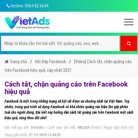
Hotline: 0964 82 6644
Trang chủ
Hỏi đáp Facebook
[Video] Cách tắt, chặn quảng cáo
trên Facebook hiệu quả, cập nhật 2021
Cách tắt, chặn quảng cáo trên Facebook
hiệu quả
Facebook là một trong những mạng xã hội rất được ưa chuộng nhất tại Việt Nam. Tuy
nhiên, trong quá trình sử dụng Facebook có khá nhiều quảng cáo hiện lên gây phiền
toái cho người dùng. Bài viết này hướng dẫn cách tắt quảng cáo trên Facebook một cách
hiệu quả, cùng theo dõi nhé!
Bài viết tạo bởi:
VietAds
| Lượt xem bài viết:
480,629
(View) | Ngày cập nhật nội
dung gần nhất:
27-12-2024 13:30:29