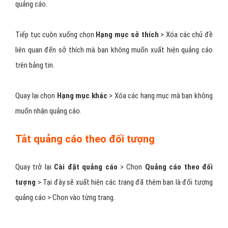
Chọn tab
Chủ đề
. Tại đây, bạn thực hiện
ẩn các quảng cáo từ chủ
đề mà bạn không muốn xuất hiện trên bảng tin của mình bằng cách
nhấn nút
Ẩn bớt
bên cạnh từng chủ đề.
Tắt các thông tin được dùng để hiển thị
quảng cáo
Chuyển qua tab
Cài đặt
.
Chọn
Dữ liệu cho đối tác cung cấp về hoạt động của bạn
>
Tắt nơi mà Facebook có quyền dùng dữ liệu của bạn.
Tắt các hạng mục quảng cáo theo thông
tin, sở thích
Quay trở lại
Cài đặt quảng cáo
> Chọn
Hạng mục dùng để tiếp