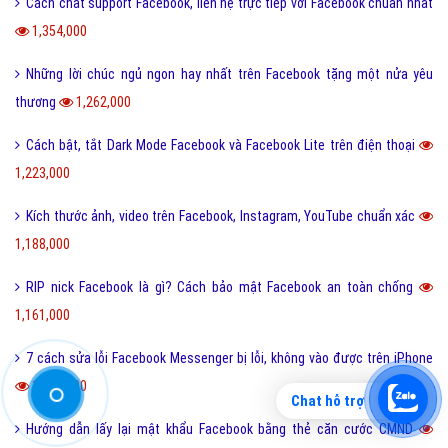
Hỏi đáp Facebook
Bài viết xem nhiều cùng chuyên mục
Tổng hợp 5 group làm đẹp trên Facebook cho hội chị em mê mỹ phẩm
8,527,000
Tổng hợp 5 group về công nghệ trên Facebook bạn nên tham gia
3,536,000
Top 100+ tiểu sử Facebook hay nhất giúp profile độc, lạ ngay tức thì!
3,337,000
Không kết bạn Facebook có nhắn tin được không?
3,262,000
Cách khóa tài khoản Facebook, Zalo khi mất điện thoại đơn giản
Chat hỗ trợ
3,071,000