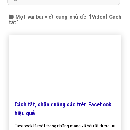
Cách này có chặn hoàn toàn quảng cáo
không?
-
Trả lời
: Bạn không thể chặn tất cả những quảng cáo mà
Facebook đề xuất một cách tuyệt đối. Tuy nhiên Facebook cũng
đưa ra các đặc quyền để bạn có thể hạn chế những quảng cáo mà
bạn không quan tâm.
Có cách nào để chặn quảng cáo Facebook
trên Chrome?
-
Trả lời
: Google Chrome có cung cấp tiện ích
Hide Facebook Ads
giúp bạn có thể chặn sự xuất hiện của các bài viết quảng cáo được
tài trợ.