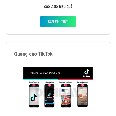
VietAds với đội ngũ chuyên viên tư ấn am hiểu về
chiến dịch quảng cáo Youtube sẽ tư vấn bạn giải pháp
tối ưu, hiệu quả nhất
XEM CHI TIẾT
Thiết kế Website