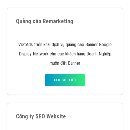
Nếu bạn đang cần quảng cáo, thiết kế web,
phát
triển Website cho doanh nghiệp mình
. Đừng chần
chừ hãy nhấc máy lên và gọi ngay cho chúng tôi theo
Hotline: 0964 82 6644 (24/7) hoặc email:
support@vietadsgroup.vn
để được tư vấn chuyên
sâu về giải pháp marketing hiệu quả cho doanh nghiệp
bạn!