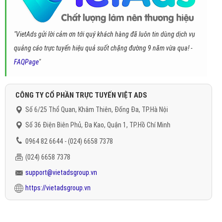
"VietAds gửi lời cảm ơn tới quý khách hàng đã luôn tin dùng dịch vụ
quảng cáo trực tuyến hiệu quả suốt chặng đường 9 năm vừa qua! -
FAQPage
"
CÔNG TY CỔ PHẦN TRỰC TUYẾN VIỆT ADS
Số 6/25 Thổ Quan, Khâm Thiên, Đống Đa, TP.Hà Nội
Số 36 Điện Biên Phủ, Đa Kao, Quận 1, TP.Hồ Chí Minh
0964 82 6644 - (024) 6658 7378
(024) 6658 7378
support@vietadsgroup.vn
https://vietadsgroup.vn