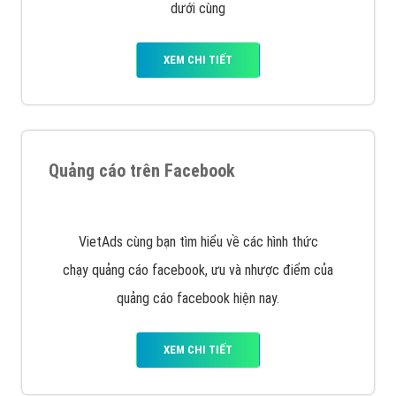
với bề dày kinh nghiệm sẽ tư vấn xây dựng và phát
triển thương hiệu của doanh nghiệp bạn với mức chi
phí mà bạn có thể đầu tư cho marketing online. Đội
ngũ kỹ thuật quảng cáo trực tuyến, SEO, lập trình
Web chuyên sâu trong nghề, được đào tạo bài bản tại
trung tâm marketing online uy tín hàng năm, luôn
đem
đến cho khách hàng sản phẩm/ dịch vụ chất
lượng
.