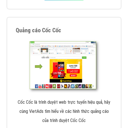
XEM CHI TIẾT
Công ty SEO Website
VietAds với đội ngũ SEOer giàu kinh nghiệm được đào
tạo bài bản tại các trung tâm SEO lớn như: Litado,