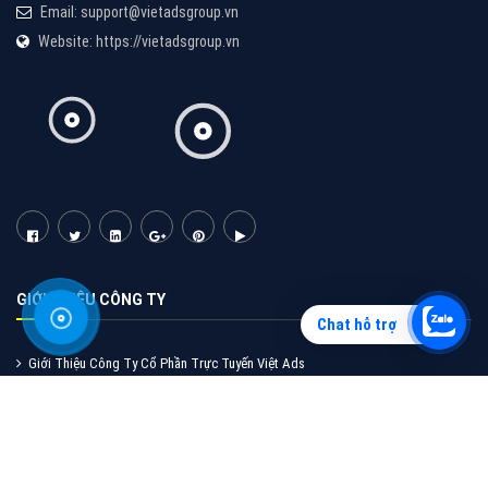
Vì sao doanh nghiệp bạn nên quảng cáo trên Zalo?
Hãy cùng VietAds tìm hiểu về các hình thức quảng
cáo Zalo hiệu quả
XEM CHI TIẾT
Chat hỗ trợ
Quảng cáo TikTok