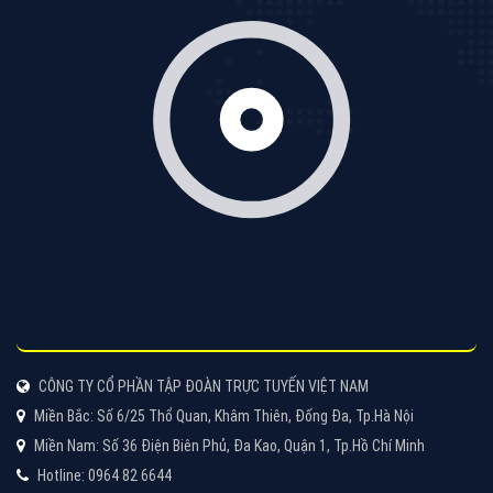
Cốc Cốc là trình duyệt web trực tuyến hiệu quả, hãy
cùng VietAds tìm hiểu về các hình thức quảng cáo
của trình duyệt Cốc Cốc
XEM CHI TIẾT
Quảng cáo Zalo