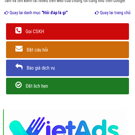
tâm và tìm kiếm rất nhiều trên web của chúng tôi cũng như trên Google.
Quay lại danh mục
"Hỏi đáp là gì"
Quay lại trang chủ
Gọi CSKH
Đặt câu hỏi
Báo giá dịch vụ
Đặt lịch hẹn