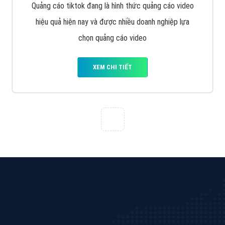
Tìm công ty thiết kế website uy tín, chuyên nghiệp tại
Hà Nội là rất khó cho khách hàng. VietAds xin giới
thiệu công ty thiết kế Viet
XEM CHI TIẾT
Quảng cáo Cốc Cốc