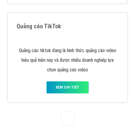
VietAds với đội ngũ SEOer giàu kinh nghiệm được đào
tạo bài bản tại các trung tâm SEO lớn như: Litado,
Inet, Vietmoz, Vinalink
XEM CHI TIẾT
Quảng cáo Youtube