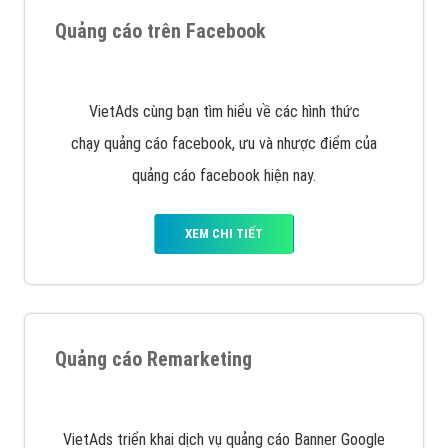
Nếu bạn đang cần quảng cáo, thiết kế web,
phát
triển Website cho doanh nghiệp mình
. Đừng chần
chừ hãy nhấc máy lên và gọi ngay cho chúng tôi theo
Hotline: 0964 82 6644 (24/7) hoặc email:
support@vietadsgroup.vn
để được tư vấn chuyên
sâu về giải pháp marketing hiệu quả cho doanh nghiệp
bạn!