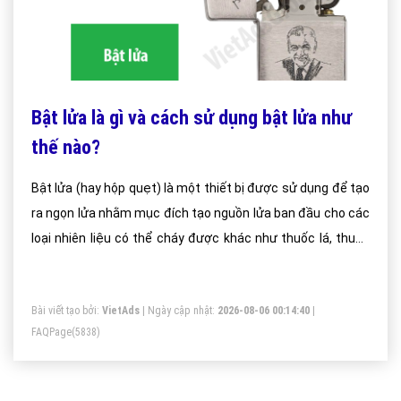
Bật lửa là gì và cách sử dụng bật lửa như
thế nào?
Bật lửa (hay hộp quẹt) là một thiết bị được sử dụng để tạo
ra ngọn lửa nhằm mục đích tạo nguồn lửa ban đầu cho các
loại nhiên liệu có thể cháy được khác như thuốc lá, thuốc
lào, rơm, rạ, giấy hay than củi trong các vỉ nướng. Nó là một
vật làm từ kim loại hay nhựa rỗng ruột có chứa các chất
Bài viết tạo bởi:
VietAds
| Ngày cập nhật:
2026-08-06 00:14:40
|
lỏng có thể cháy được làm nguồn nhiên liệu. Loại dùng xăng
FAQPage
(5838)
gọi là bật lửa xăng, loại dùng butan được gọi là bật lửa gas.