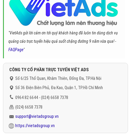
"VietAds gửi lời cảm ơn tới quý khách hàng đã luôn tin dùng dịch vụ
quảng cáo trực tuyến hiệu quả suốt chặng đường 9 năm vừa qua! -
FAQPage
"
CÔNG TY CỔ PHẦN TRỰC TUYẾN VIỆT ADS
Số 6/25 Thổ Quan, Khâm Thiên, Đống Đa, TP.Hà Nội
Số 36 Điện Biên Phủ, Đa Kao, Quận 1, TP.Hồ Chí Minh
0964 82 6644 - (024) 6658 7378
(024) 6658 7378
support@vietadsgroup.vn
https://vietadsgroup.vn