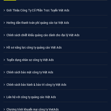
Cốc Cốc là trình duyệt web trực tuyến hiệu quả, hãy
cùng VietAds tìm hiểu về các hình thức quảng cáo
của trình duyệt Cốc Cốc
XEM CHI TIẾT
Quảng cáo Zalo