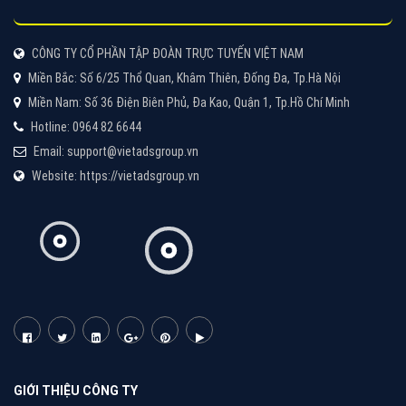
Tìm công ty thiết kế website uy tín, chuyên nghiệp tại
Hà Nội là rất khó cho khách hàng. VietAds xin giới
thiệu công ty thiết kế Viet
XEM CHI TIẾT
Quảng cáo Cốc Cốc