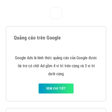
Công ty Việt Ads thành lập từ năm 2013
, chúng tôi
với bề dày kinh nghiệm sẽ tư vấn xây dựng và phát
triển thương hiệu của doanh nghiệp bạn với mức chi
phí mà bạn có thể đầu tư cho marketing online. Đội
ngũ kỹ thuật quảng cáo trực tuyến, SEO, lập trình
Web chuyên sâu trong nghề, được đào tạo bài bản tại
trung tâm marketing online uy tín hàng năm, luôn
đem
đến cho khách hàng sản phẩm/ dịch vụ chất
lượng
.