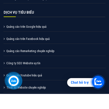
Vì sao doanh nghiệp bạn nên quảng cáo trên Zalo?
Hãy cùng VietAds tìm hiểu về các hình thức quảng
cáo Zalo hiệu quả
XEM CHI TIẾT
Chat hỗ trợ