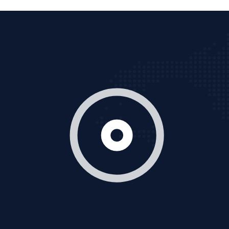
VietAds với đội ngũ chuyên viên tư ấn am hiểu về
chiến dịch quảng cáo Youtube sẽ tư vấn bạn giải pháp
tối ưu, hiệu quả nhất
XEM CHI TIẾT
Thiết kế Website