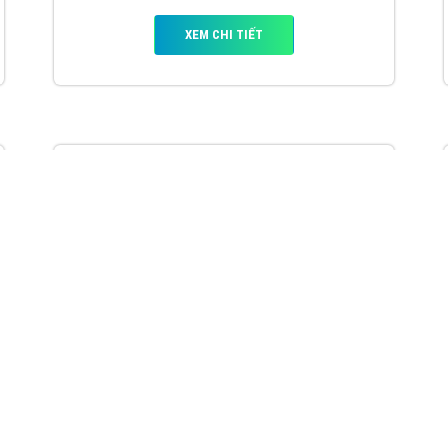
VietAds với đội ngũ chuyên viên tư ấn am
hiểu về chiến dịch quảng cáo Youtube sẽ tư
vấn bạn giải pháp tối ưu, hiệu quả nhất
XEM CHI TIẾT