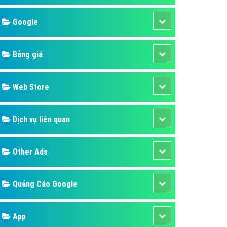
áp quảng cáo Youtube
Google
kế ứng dụng
 cáo Cốc Cốc hiệu quả
Bảng giá
 cáo Zalo chuyên nghiệp
ghĩa
Web Store
à gì
Dịch vụ liên quan
mềm ứng dụng hay
Other Ads
Quảng Cáo Google
App