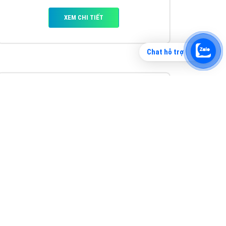
Chat hỗ trợ
Tìm công ty thiết kế website uy tín, chuyên
nghiệp tại Hà Nội là rất khó cho khách hàng.
VietAds xin giới thiệu công ty thiết kế Viet
XEM CHI TIẾT