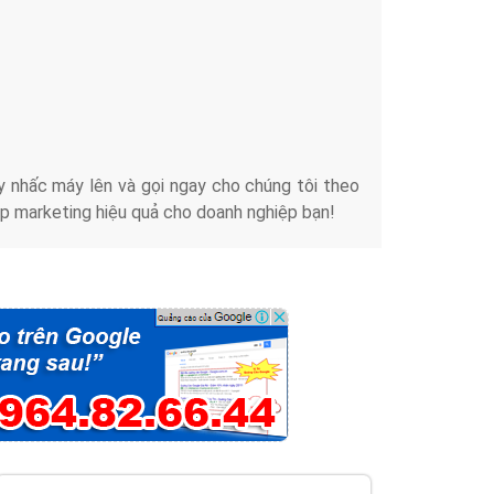
iển thương hiệu của doanh nghiệp bạn với mức chi
chuyên sâu trong nghề, được đào tạo bài bản tại