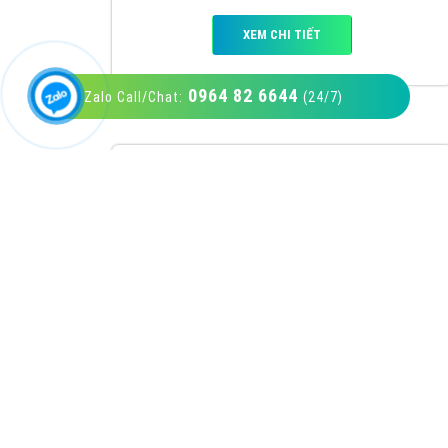
0964 82 6644
Zalo Call/Chat:
(24/7)
VietAds với đội ngũ SEOer giàu kinh nghiệm
được đào tạo bài bản tại các trung tâm SEO
lớn như: Litado, Inet, Vietmoz, Vinalink
XEM CHI TIẾT