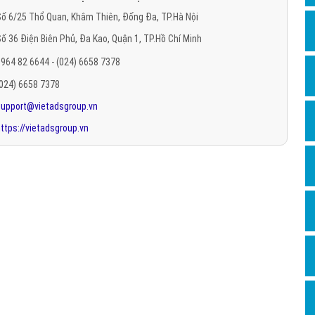
Hỏi đ
ố 6/25 Thổ Quan, Khâm Thiên, Đống Đa, TP.Hà Nội
ố 36 Điện Biên Phủ, Đa Kao, Quận 1, TP.Hồ Chí Minh
Thiết 
964 82 6644 - (024) 6658 7378
Quảng
(024) 6658 7378
Quảng
support@vietadsgroup.vn
Định n
ttps://vietadsgroup.vn
Nghĩa l
Phần 