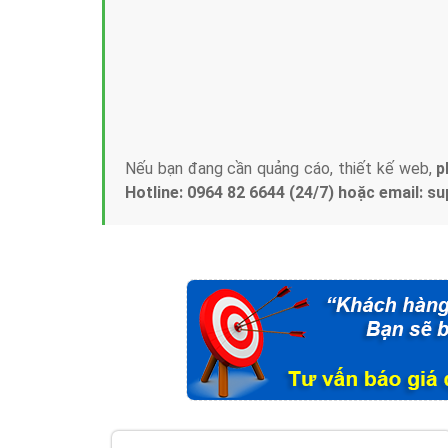
Tại sao chọn công ty Việt Ads làm đối 
Công ty Việt Ads thành lập từ năm 2013
, c
phí mà bạn có thể đầu tư cho marketing on
trung tâm marketing online uy tín hàng năm, l