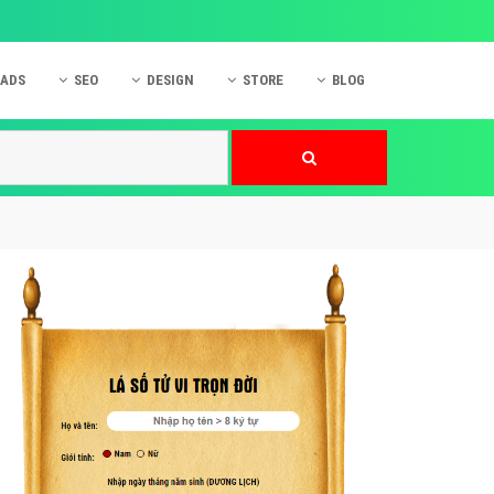
 ADS
SEO
DESIGN
STORE
BLOG
ner
 cáo Mobile
SEO Website
Thiết kế Web
nner
p quảng cáo Instagram
Dịch vụ SEO Website
Thiết kế Website
 cáo Zalo
Hỏi đáp SEO Google
Danh sách Website
 cáo Instagram
Thiết kế Landing Page
cáo Online
Dịch vụ thiết kế Website
 cáo Skype
Hỏi đáp Website
 cáo TVC
 cáo Cốc Cốc
mềm ứng dụng hay