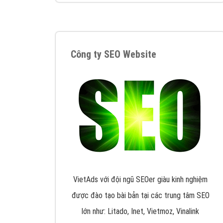
Google Ads là hình thức quảng cáo của
Google được tài trợ có chữ Ad gồm 4 ví trí
trên cùng và 3 vị trí dưới cùng
XEM CHI TIẾT
Công ty SEO Website