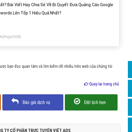
Dịch v
ất? Bài Viết Hay Chia Sẻ Về Bí Quyết Đưa Quảng Cáo Google
Hỏi đ
words Lên Tốp 1 Hiệu Quả Nhất?
Hỏi đ
Hỏi đá
FAQPage
(3500)
Hỏi đá
Hỏi đ
Hỏi đá
ược bạn đọc quan tâm và tìm kiếm rất nhiều trên web của chúng tôi
Hỏi đá
Quay lại trang chủ
Quảng
Dịch v
Báo giá dịch vụ
Đặt lịch hẹn
Dịch v
Dịch v
Dịch v
G TY CỔ PHẦN TRỰC TUYẾN VIỆT ADS