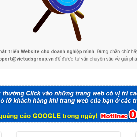
tác Marketing Online?
húng tôi với bề dày kinh nghiệm sẽ tư vấn xây dựng và phát tr
line. Đội ngũ kỹ thuật quảng cáo trực tuyến, SEO, lập trình Web 
uôn
đem đến cho khách hàng sản phẩm/ dịch vụ chất lượng
.