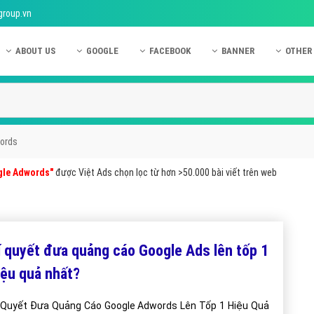
group.vn
ABOUT US
GOOGLE
FACEBOOK
BANNER
OTHER
Giới thiệu công ty Việt Ads
Kinh nghiệm quảng cáo Google
Kinh nghiệm quảng cáo Facebook
Dịch vụ quảng cáo Ban
Quảng
Hướng dẫn thanh toán Việt Ads
Kiến thức quảng cáo Google
Dịch vụ quảng cáo Facebook
Hỏi đáp quảng cáo Ba
Hỏi đá
Chính sách bảo mật Việt Ads
Dịch vụ quảng cáo Google
Kiến thức quảng cáo Facebook
Quảng cáo Banner
Quảng
words
Chính sách bảo hành & bảo trì Việt Ads
Quảng cáo Google Adwords
Quảng cáo Facebook
Quảng
gle Adwords"
được Việt Ads chọn lọc từ hơn >50.000 bài viết trên web
Liên hệ Việt Ads
Các hình thức quảng cáo Google
Hỏi đáp Facebook
Quảng 
Chính sách đại lý Việt Ads
Hướng dẫn chạy quảng cáo Google
Quảng
Tiện ích mở rộng quảng cáo Google
Quảng
í quyết đưa quảng cáo Google Ads lên tốp 1
Hỏi đáp Google
Quảng
iệu quả nhất?
Phần 
 Quyết Đưa Quảng Cáo Google Adwords Lên Tốp 1 Hiệu Quả