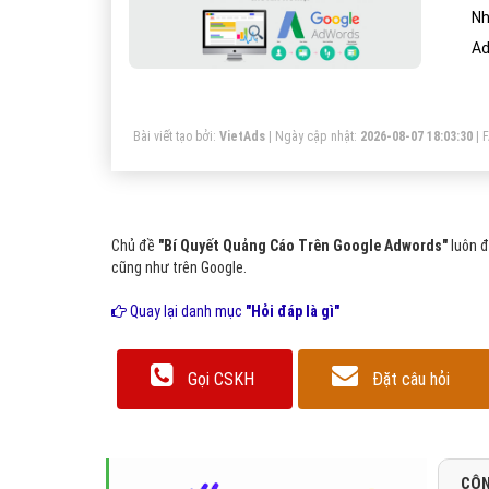
Nh
Ad
Bài viết tạo bởi:
VietAds
| Ngày cập nhật:
2026-08-07 18:03:30
|
Chủ đề
"Bí Quyết Quảng Cáo Trên Google Adwords"
luôn đ
cũng như trên Google.
Quay lại danh mục
"Hỏi đáp là gì"
Gọi CSKH
Đặt câu hỏi
CÔN