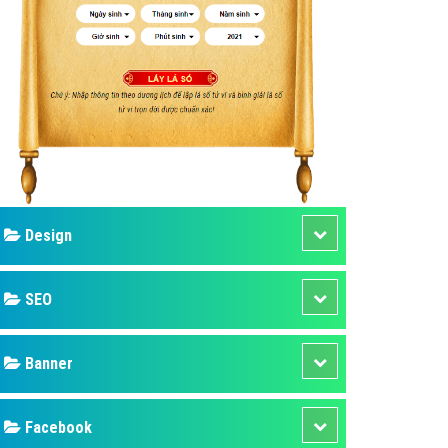
ụ Domain & Hosting
áp phần mềm
áp quảng cáo TVC
p quảng cáo mobile
p quảng cáo Online
áp quảng cáo Skype
p Domain & Hosting
Design
p viết bài Marketing
 cáo Youtube
SEO
ụ quảng cáo Youtube
ụ quảng cáo Cốc Cốc
Banner
ụ quảng cáo Tiktok
Facebook
ụ quảng cáo Zalo