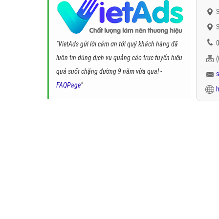
S
S
0
"VietAds gửi lời cảm ơn tới quý khách hàng đã
luôn tin dùng dịch vụ quảng cáo trực tuyến hiệu
quả suốt chặng đường 9 năm vừa qua! -
FAQPage
"
h