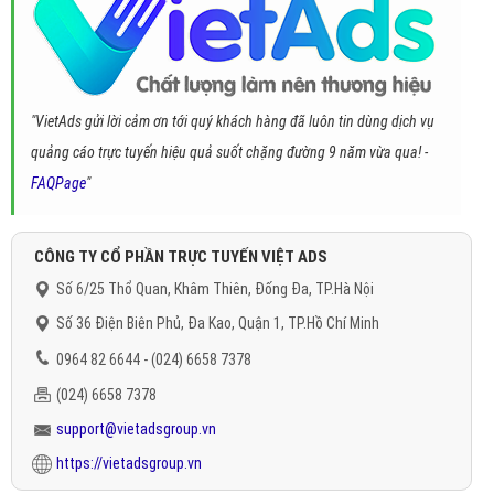
"VietAds gửi lời cảm ơn tới quý khách hàng đã luôn tin dùng dịch vụ
quảng cáo trực tuyến hiệu quả suốt chặng đường 9 năm vừa qua! -
FAQPage
"
CÔNG TY CỔ PHẦN TRỰC TUYẾN VIỆT ADS
Số 6/25 Thổ Quan, Khâm Thiên, Đống Đa, TP.Hà Nội
Số 36 Điện Biên Phủ, Đa Kao, Quận 1, TP.Hồ Chí Minh
0964 82 6644 - (024) 6658 7378
(024) 6658 7378
support@vietadsgroup.vn
https://vietadsgroup.vn