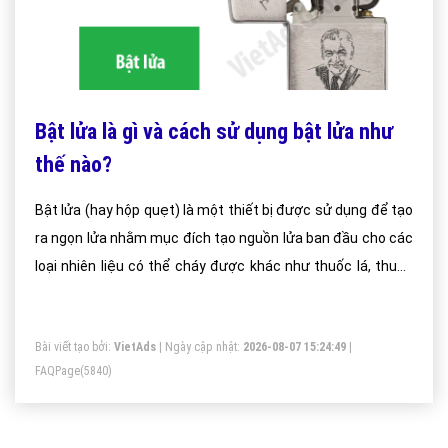
Bật lửa là gì và cách sử dụng bật lửa như
thế nào?
Bật lửa (hay hộp quẹt) là một thiết bị được sử dụng để tạo
ra ngọn lửa nhằm mục đích tạo nguồn lửa ban đầu cho các
loại nhiên liệu có thể cháy được khác như thuốc lá, thuốc
lào, rơm, rạ, giấy hay than củi trong các vỉ nướng. Nó là một
vật làm từ kim loại hay nhựa rỗng ruột có chứa các chất
Bài viết tạo bởi:
VietAds
| Ngày cập nhật:
2026-08-07 15:24:49
|
lỏng có thể cháy được làm nguồn nhiên liệu. Loại dùng xăng
FAQPage
(5840)
gọi là bật lửa xăng, loại dùng butan được gọi là bật lửa gas.