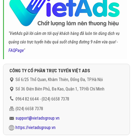
"VietAds gửi lời cảm ơn tới quý khách hàng đã luôn tin dùng dịch vụ
quảng cáo trực tuyến hiệu quả suốt chặng đường 9 năm vừa qua! -
FAQPage
"
CÔNG TY CỔ PHẦN TRỰC TUYẾN VIỆT ADS
Số 6/25 Thổ Quan, Khâm Thiên, Đống Đa, TP.Hà Nội
Số 36 Điện Biên Phủ, Đa Kao, Quận 1, TP.Hồ Chí Minh
0964 82 6644 - (024) 6658 7378
(024) 6658 7378
support@vietadsgroup.vn
https://vietadsgroup.vn