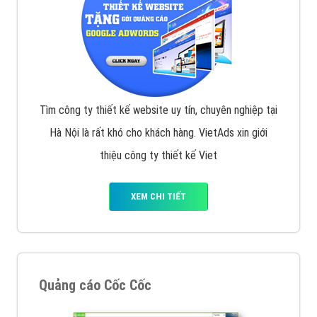
VietAds với đội ngũ chuyên viên tư ấn am hiểu về
chiến dịch quảng cáo Youtube sẽ tư vấn bạn giải pháp
tối ưu, hiệu quả nhất
XEM CHI TIẾT
Thiết kế Website