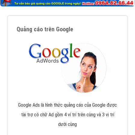
Nếu bạn đang cần quảng cáo, thiết kế web,
phát
triển Website cho doanh nghiệp mình
. Đừng chần
chừ hãy nhấc máy lên và gọi ngay cho chúng tôi theo
Hotline: 0964 82 6644 (24/7) hoặc email:
support@vietadsgroup.vn
để được tư vấn chuyên
sâu về giải pháp marketing hiệu quả cho doanh nghiệp
bạn!