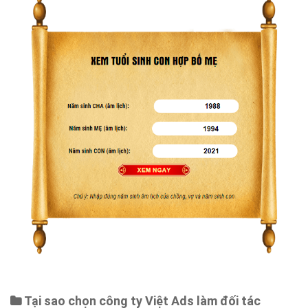
Bảng giá
Web Store
Dịch vụ liên quan
Other Ads
Quảng Cáo Google
App
Tài liệu