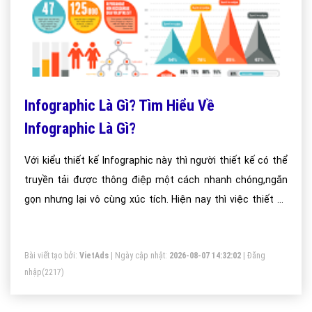
Infographic Là Gì? Tìm Hiểu Về
Infographic Là Gì?
Với kiểu thiết kế Infographic này thì người thiết kế có thể
truyền tải được thông điệp một cách nhanh chóng,ngắn
gọn nhưng lại vô cùng xúc tích. Hiện nay thì việc thiết kế
bằng Infographic trở nên phổ biến hơn rất nhiều vì nó có
thể biến các ý tưởng trên hàng chục thậm chí hàng trăm
Bài viết tạo bởi:
VietAds
| Ngày cập nhật:
2026-08-07 14:32:02
|
Đăng
trang giấy trở nên dễ hiểu và dễ cảm nhận hơn bao giờ hết.
nhập
(2217)