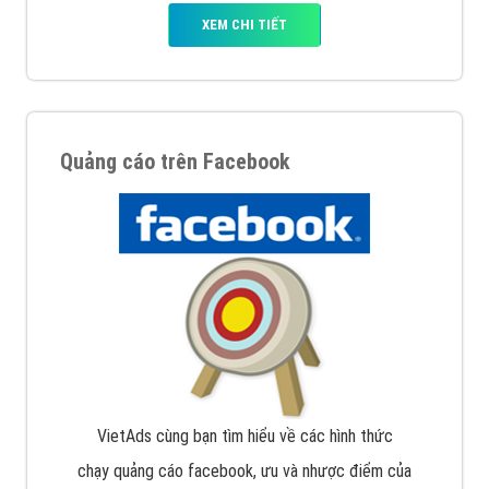
Quảng cáo trên Google
Google Ads là hình thức quảng cáo của Google được
tài trợ có chữ Ad gồm 4 ví trí trên cùng và 3 vị trí
dưới cùng