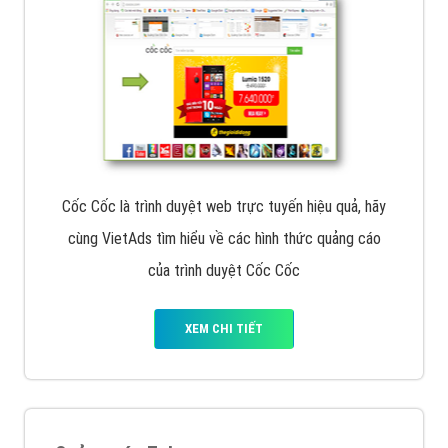
Tìm công ty thiết kế website uy tín, chuyên nghiệp tại
Hà Nội là rất khó cho khách hàng. VietAds xin giới
thiệu công ty thiết kế Viet
XEM CHI TIẾT
Quảng cáo Cốc Cốc