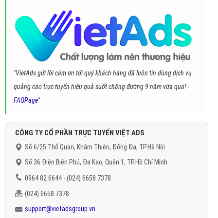
"VietAds gửi lời cảm ơn tới quý khách hàng đã luôn tin dùng dịch vụ
quảng cáo trực tuyến hiệu quả suốt chặng đường 9 năm vừa qua! -
FAQPage
"
CÔNG TY CỔ PHẦN TRỰC TUYẾN VIỆT ADS
Số 6/25 Thổ Quan, Khâm Thiên, Đống Đa, TP.Hà Nội
Số 36 Điện Biên Phủ, Đa Kao, Quận 1, TP.Hồ Chí Minh
0964 82 6644 - (024) 6658 7378
(024) 6658 7378
support@vietadsgroup.vn