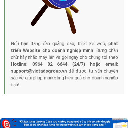
Marketing Online?
Công ty Việt Ads thành lập từ năm 2013
, chúng tôi
với bề dày kinh nghiệm sẽ tư vấn xây dựng và phát
triển thương hiệu của doanh nghiệp bạn với mức chi
phí mà bạn có thể đầu tư cho marketing online. Đội
ngũ kỹ thuật quảng cáo trực tuyến, SEO, lập trình
Web chuyên sâu trong nghề, được đào tạo bài bản tại
trung tâm marketing online uy tín hàng năm, luôn
đem
đến cho khách hàng sản phẩm/ dịch vụ chất
lượng
.