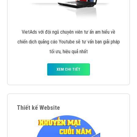
VietAds với đội ngũ SEOer giàu kinh nghiệm được đào
tạo bài bản tại các trung tâm SEO lớn như: Litado,
Inet, Vietmoz, Vinalink
XEM CHI TIẾT
Quảng cáo Youtube