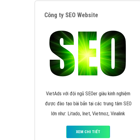
Google Ads là hình thức quảng cáo của
Google được tài trợ có chữ Ad gồm 4 ví trí
trên cùng và 3 vị trí dưới cùng
XEM CHI TIẾT
Công ty SEO Website