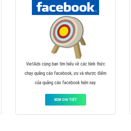
hát triển Website cho doanh nghiệp mình
. Đừng chần chừ hã
support@vietadsgroup.vn
để được tư vấn chuyên sâu về giải phá
Quảng cáo trên Facebook