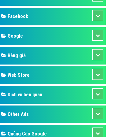
ụ Domain & Hosting
áp phần mềm
áp quảng cáo TVC
p quảng cáo mobile
p quảng cáo Online
áp quảng cáo Skype
p Domain & Hosting
Design
p viết bài Marketing
 cáo Youtube
SEO
ụ quảng cáo Youtube
ụ quảng cáo Cốc Cốc
Banner
ụ quảng cáo Tiktok
Facebook
ụ quảng cáo Zalo