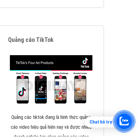
Tìm công ty thiết kế website uy tín, chuyên
nghiệp tại Hà Nội là rất khó cho khách hàng.
VietAds xin giới thiệu công ty thiết kế Viet
XEM CHI TIẾT
Chat hỗ trợ