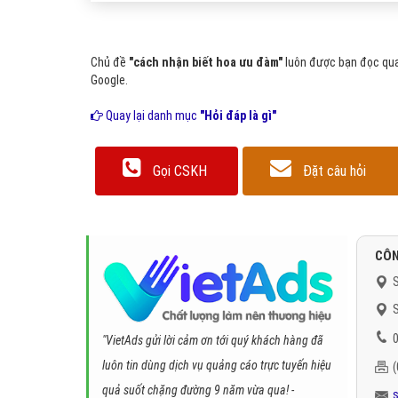
Chủ đề
"cách nhận biết hoa ưu đàm"
luôn được bạn đọc quan
Google.
Quay lại danh mục
"Hỏi đáp là gì"
Gọi CSKH
Đặt câu hỏi
CÔN
S
S
0
"VietAds gửi lời cảm ơn tới quý khách hàng đã
luôn tin dùng dịch vụ quảng cáo trực tuyến hiệu
quả suốt chặng đường 9 năm vừa qua! -