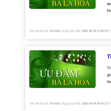
là
Ph
Bài viết tạo bởi:
VietAds
| Ngày cập nhật:
2026-08-09 15:06:54
|
T
Tr
gi
Ho
củ
Bài viết tạo bởi:
VietAds
| Ngày cập nhật:
2026-08-09 09:50:27
|