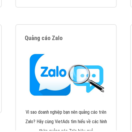
VietAds với đội ngũ chuyên viên tư ấn am
hiểu về chiến dịch quảng cáo Youtube sẽ tư
vấn bạn giải pháp tối ưu, hiệu quả nhất
XEM CHI TIẾT