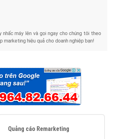
iển thương hiệu của doanh nghiệp bạn với mức chi
chuyên sâu trong nghề, được đào tạo bài bản tại