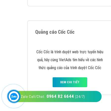
VietAds với đội ngũ SEOer giàu kinh nghiệm
được đào tạo bài bản tại các trung tâm SEO
lớn như: Litado, Inet, Vietmoz, Vinalink
XEM CHI TIẾT
0964 82 6644
Zalo Call/Chat:
(24/7)