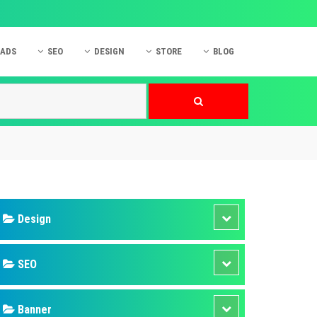
 ADS
SEO
DESIGN
STORE
BLOG
ner
 cáo Mobile
SEO Website
Thiết kế Web
nner
p quảng cáo Instagram
Dịch vụ SEO Website
Thiết kế Website
 cáo Zalo
Hỏi đáp SEO Google
Danh sách Website
 cáo Instagram
Thiết kế Landing Page
cáo Online
Dịch vụ thiết kế Website
 cáo Skype
Hỏi đáp Website
 cáo TVC
 cáo Cốc Cốc
mềm ứng dụng hay