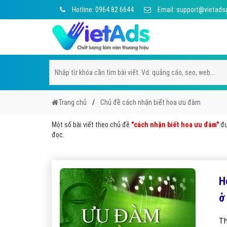
Hotline: 0964 82 6644
Email: support@vietads
Trang chủ
Chủ đề cách nhận biết hoa ưu đàm
Một số bài viết theo chủ đề
"cách nhận biết hoa ưu đàm"
đư
đọc.
H
ở
Th