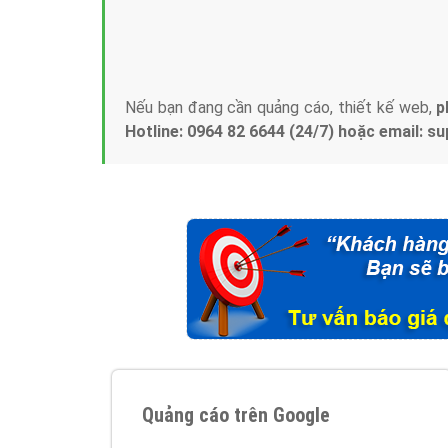
Tại sao chọn công ty Việt Ads làm đối 
Công ty Việt Ads thành lập từ năm 2013
, c
phí mà bạn có thể đầu tư cho marketing on
trung tâm marketing online uy tín hàng năm, l