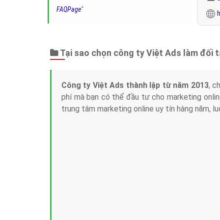
FAQPage
"
h