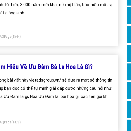
Dịch v
nh từ Trời, 3.000 năm mới khai nở một lần, báo hiệu một vị
Hỏi đ
ật giáng sinh.
Hỏi đ
Hỏi đá
FAQPage
(1544)
Hỏi đá
Hỏi đ
Hỏi đá
ìm Hiểu Về Ưu Đàm Bà La Hoa Là Gì?
Hỏi đá
ong bài viết này vietadsgroup.vn/ sẽ đưa ra một số thông tin
Quảng
úp bạn đọc có thể tự mình giải đáp được những câu hỏi như:
Dịch v
a Ưu Đàm là gì, Hoa Ưu Đàm là loài hoa gì, các tên gọi khác
a Hoa Ưu Đàm
Dịch v
Dịch v
FAQPage
(1478)
Dịch v