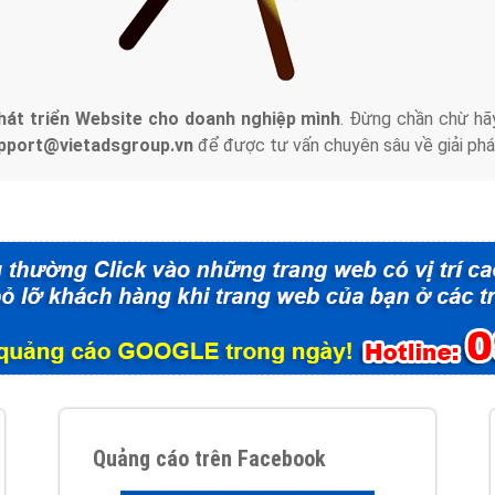
tác Marketing Online?
húng tôi với bề dày kinh nghiệm sẽ tư vấn xây dựng và phát tr
line. Đội ngũ kỹ thuật quảng cáo trực tuyến, SEO, lập trình Web 
uôn
đem đến cho khách hàng sản phẩm/ dịch vụ chất lượng
.