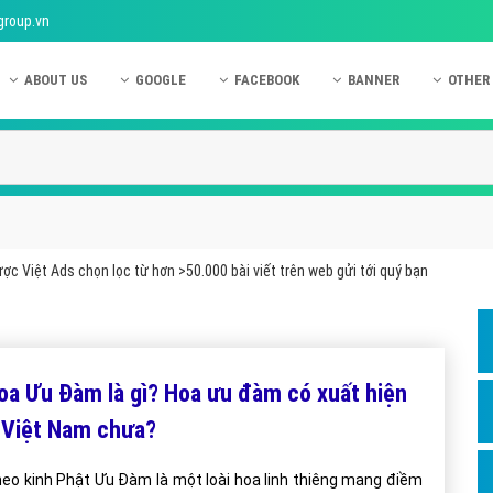
group.vn
ABOUT US
GOOGLE
FACEBOOK
BANNER
OTHER
Giới thiệu công ty Việt Ads
Kinh nghiệm quảng cáo Google
Kinh nghiệm quảng cáo Facebook
Dịch vụ quảng cáo Ban
Quảng
Hướng dẫn thanh toán Việt Ads
Kiến thức quảng cáo Google
Dịch vụ quảng cáo Facebook
Hỏi đáp quảng cáo Ba
Hỏi đá
Chính sách bảo mật Việt Ads
Dịch vụ quảng cáo Google
Kiến thức quảng cáo Facebook
Quảng cáo Banner
Quảng
Chính sách bảo hành & bảo trì Việt Ads
Quảng cáo Google Adwords
Quảng cáo Facebook
Quảng
ợc Việt Ads chọn lọc từ hơn >50.000 bài viết trên web gửi tới quý bạn
Liên hệ Việt Ads
Các hình thức quảng cáo Google
Hỏi đáp Facebook
Quảng 
Chính sách đại lý Việt Ads
Hướng dẫn chạy quảng cáo Google
Quảng
Tiện ích mở rộng quảng cáo Google
Quảng
oa Ưu Đàm là gì? Hoa ưu đàm có xuất hiện
Hỏi đáp Google
Quảng
 Việt Nam chưa?
Phần 
eo kinh Phật Ưu Đàm là một loài hoa linh thiêng mang điềm