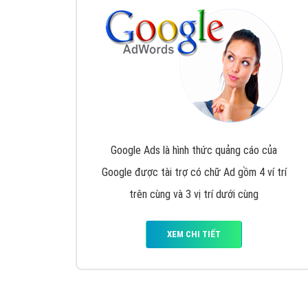
Nếu bạn đang cần quảng cáo, thiết kế web,
p
Hotline: 0964 82 6644 (24/7) hoặc email: 
Quảng cáo trên Google