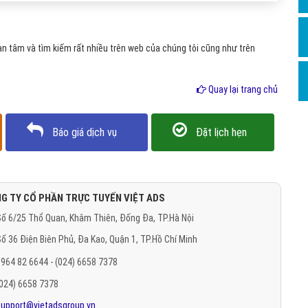
Hỏi đ
Thiết 
 tâm và tìm kiếm rất nhiều trên web của chúng tôi cũng như trên
Quảng
Quảng
Quay lại trang chủ
Định n
Báo giá dịch vụ
Đặt lịch hẹn
Nghĩa l
Phần 
G TY CỔ PHẦN TRỰC TUYẾN VIỆT ADS
ố 6/25 Thổ Quan, Khâm Thiên, Đống Đa, TP.Hà Nội
ố 36 Điện Biên Phủ, Đa Kao, Quận 1, TP.Hồ Chí Minh
964 82 6644 - (024) 6658 7378
(024) 6658 7378
support@vietadsgroup.vn