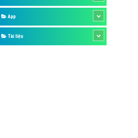
áp quảng cáo Youtube
Google
kế ứng dụng
 cáo Cốc Cốc hiệu quả
Bảng giá
 cáo Zalo chuyên nghiệp
ghĩa
Web Store
à gì
Dịch vụ liên quan
mềm ứng dụng hay
Other Ads
Quảng Cáo Google
App