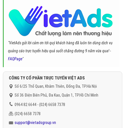
"VietAds gửi lời cảm ơn tới quý khách hàng đã luôn tin dùng dịch vụ
quảng cáo trực tuyến hiệu quả suốt chặng đường 9 năm vừa qua! -
FAQPage
"
CÔNG TY CỔ PHẦN TRỰC TUYẾN VIỆT ADS
Số 6/25 Thổ Quan, Khâm Thiên, Đống Đa, TP.Hà Nội
Số 36 Điện Biên Phủ, Đa Kao, Quận 1, TP.Hồ Chí Minh
0964 82 6644 - (024) 6658 7378
(024) 6658 7378
support@vietadsgroup.vn