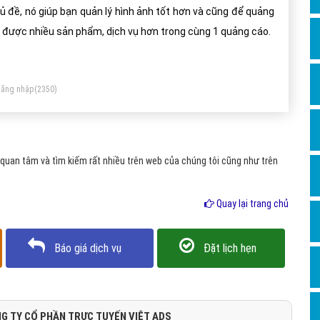
Dịch v
ủ đề, nó giúp bạn quản lý hình ảnh tốt hơn và cũng để quảng
Hỏi đ
 được nhiều sản phẩm, dịch vụ hơn trong cùng 1 quảng cáo.
Hỏi đ
Hỏi đá
ăng nhập
(2350)
Hỏi đá
Hỏi đ
Hỏi đá
uan tâm và tìm kiếm rất nhiều trên web của chúng tôi cũng như trên
Hỏi đá
Quay lại trang chủ
Quảng
Dịch v
Báo giá dịch vụ
Đặt lịch hẹn
Dịch v
Dịch v
Dịch v
G TY CỔ PHẦN TRỰC TUYẾN VIỆT ADS