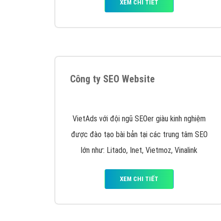
Quảng cáo trên Google
Google Ads là hình thức quảng cáo của
Google được tài trợ có chữ Ad gồm 4 ví trí
trên cùng và 3 vị trí dưới cùng
XEM CHI TIẾT