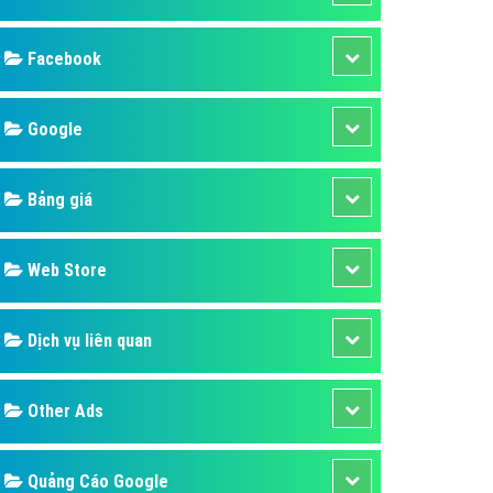
ụ Domain & Hosting
áp phần mềm
Facebook
áp quảng cáo TVC
p quảng cáo mobile
Google
p quảng cáo Online
Bảng giá
áp quảng cáo Skype
p Domain & Hosting
Web Store
p viết bài Marketing
 cáo Youtube
Dịch vụ liên quan
ụ quảng cáo Youtube
ụ quảng cáo Cốc Cốc
Other Ads
ụ quảng cáo Tiktok
ụ quảng cáo Zalo
Quảng Cáo Google