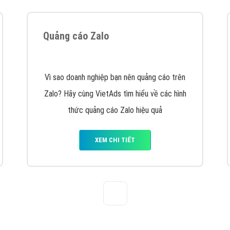
VietAds với đội ngũ SEOer giàu kinh nghiệm
được đào tạo bài bản tại các trung tâm SEO
lớn như: Litado, Inet, Vietmoz, Vinalink
XEM CHI TIẾT
Quảng cáo Cốc Cốc
Cốc Cốc là trình duyệt web trực tuyến hiệu
quả, hãy cùng VietAds tìm hiểu về các hình