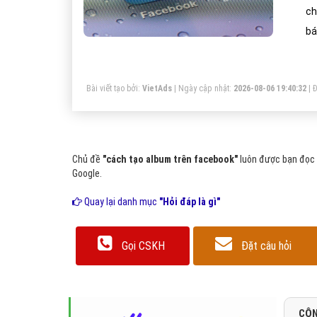
ch
bá
Bài viết tạo bởi:
VietAds
| Ngày cập nhật:
2026-08-06 19:40:32
|
Đ
Chủ đề
"cách tạo album trên facebook"
luôn được bạn đọc q
Google.
Quay lại danh mục
"Hỏi đáp là gì"
Gọi CSKH
Đặt câu hỏi
CÔN