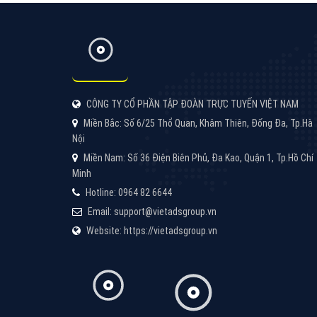
VietAds xin giới thiệu công ty thiết kế Viet
XEM CHI TIẾT
Quảng cáo TikTok
Quảng cáo tiktok đang là hình thức quảng
cáo video hiệu quả hiện nay và được nhiều
doanh nghiệp lựa chọn quảng cáo video
XEM CHI TIẾT