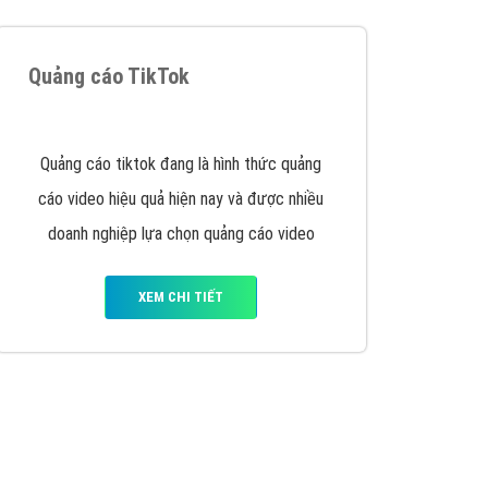
VietAds với đội ngũ chuyên viên tư ấn am
hiểu về chiến dịch quảng cáo Youtube sẽ tư
vấn bạn giải pháp tối ưu, hiệu quả nhất
XEM CHI TIẾT
Quảng cáo Zalo
Vì sao doanh nghiệp bạn nên quảng cáo trên
Zalo? Hãy cùng VietAds tìm hiểu về các hình