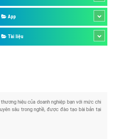
áp quảng cáo Youtube
App
kế ứng dụng
 cáo Cốc Cốc hiệu quả
Tài liệu
 cáo Zalo chuyên nghiệp
ghĩa
à gì
mềm ứng dụng hay
iển thương hiệu của doanh nghiệp bạn với mức chi
chuyên sâu trong nghề, được đào tạo bài bản tại