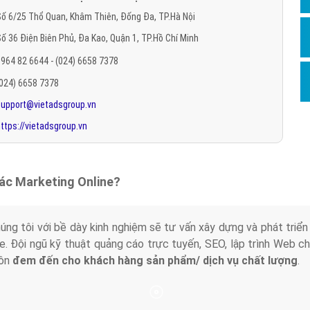
Hỏi đ
ố 6/25 Thổ Quan, Khâm Thiên, Đống Đa, TP.Hà Nội
ố 36 Điện Biên Phủ, Đa Kao, Quận 1, TP.Hồ Chí Minh
Thiết 
964 82 6644 - (024) 6658 7378
Quảng
(024) 6658 7378
Quảng
support@vietadsgroup.vn
Định n
ttps://vietadsgroup.vn
Nghĩa l
Phần 
tác Marketing Online?
húng tôi với bề dày kinh nghiệm sẽ tư vấn xây dựng và phát tr
line. Đội ngũ kỹ thuật quảng cáo trực tuyến, SEO, lập trình Web 
uôn
đem đến cho khách hàng sản phẩm/ dịch vụ chất lượng
.