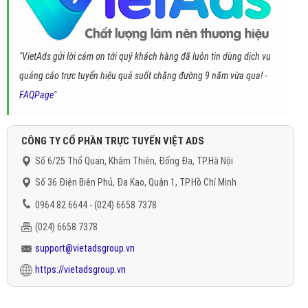
"VietAds gửi lời cảm ơn tới quý khách hàng đã luôn tin dùng dịch vụ
quảng cáo trực tuyến hiệu quả suốt chặng đường 9 năm vừa qua! -
FAQPage
"
CÔNG TY CỔ PHẦN TRỰC TUYẾN VIỆT ADS
Số 6/25 Thổ Quan, Khâm Thiên, Đống Đa, TP.Hà Nội
Số 36 Điện Biên Phủ, Đa Kao, Quận 1, TP.Hồ Chí Minh
0964 82 6644 - (024) 6658 7378
(024) 6658 7378
support@vietadsgroup.vn
https://vietadsgroup.vn