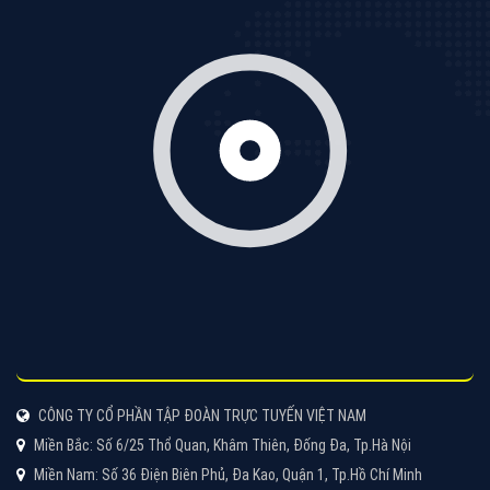
Tìm công ty thiết kế website uy tín, chuyên nghiệp tại
Hà Nội là rất khó cho khách hàng. VietAds xin giới
thiệu công ty thiết kế Viet
XEM CHI TIẾT
Quảng cáo Cốc Cốc