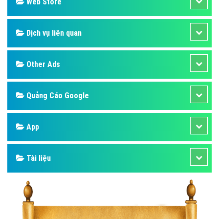
Design
SEO
Banner
Facebook
Google
Bảng giá
Web Store