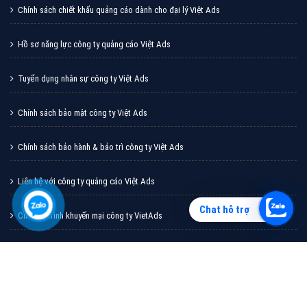
Vì sao doanh nghiệp bạn nên quảng cáo trên Zalo?
Hãy cùng VietAds tìm hiểu về các hình thức quảng
cáo Zalo hiệu quả
XEM CHI TIẾT
Chat hỗ trợ
Quảng cáo TikTok