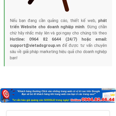
với bề dày kinh nghiệm sẽ tư vấn xây dựng và phát
triển thương hiệu của doanh nghiệp bạn với mức chi
phí mà bạn có thể đầu tư cho marketing online. Đội
ngũ kỹ thuật quảng cáo trực tuyến, SEO, lập trình
Web chuyên sâu trong nghề, được đào tạo bài bản tại
trung tâm marketing online uy tín hàng năm, luôn
đem
đến cho khách hàng sản phẩm/ dịch vụ chất
lượng
.