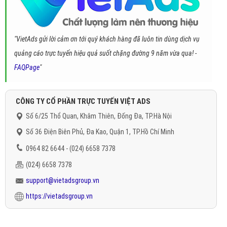
"VietAds gửi lời cảm ơn tới quý khách hàng đã luôn tin dùng dịch vụ
quảng cáo trực tuyến hiệu quả suốt chặng đường 9 năm vừa qua! -
FAQPage
"
CÔNG TY CỔ PHẦN TRỰC TUYẾN VIỆT ADS
Số 6/25 Thổ Quan, Khâm Thiên, Đống Đa, TP.Hà Nội
Số 36 Điện Biên Phủ, Đa Kao, Quận 1, TP.Hồ Chí Minh
0964 82 6644 - (024) 6658 7378
(024) 6658 7378
support@vietadsgroup.vn
https://vietadsgroup.vn