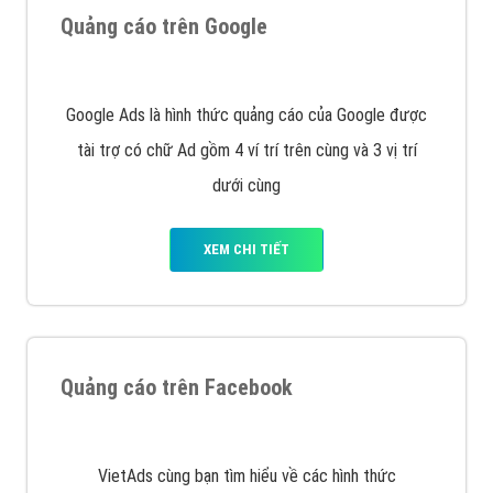
Nếu bạn đang cần quảng cáo, thiết kế web,
phát
triển Website cho doanh nghiệp mình
. Đừng chần
chừ hãy nhấc máy lên và gọi ngay cho chúng tôi theo
Hotline: 0964 82 6644 (24/7) hoặc email:
support@vietadsgroup.vn
để được tư vấn chuyên
sâu về giải pháp marketing hiệu quả cho doanh nghiệp
bạn!