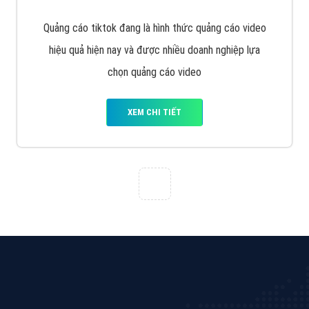
VietAds với đội ngũ chuyên viên tư ấn am hiểu về
chiến dịch quảng cáo Youtube sẽ tư vấn bạn giải pháp
tối ưu, hiệu quả nhất
XEM CHI TIẾT
Thiết kế Website