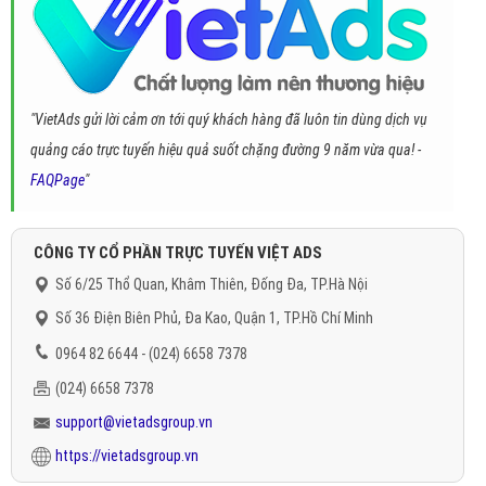
"VietAds gửi lời cảm ơn tới quý khách hàng đã luôn tin dùng dịch vụ
quảng cáo trực tuyến hiệu quả suốt chặng đường 9 năm vừa qua! -
FAQPage
"
CÔNG TY CỔ PHẦN TRỰC TUYẾN VIỆT ADS
Số 6/25 Thổ Quan, Khâm Thiên, Đống Đa, TP.Hà Nội
Số 36 Điện Biên Phủ, Đa Kao, Quận 1, TP.Hồ Chí Minh
0964 82 6644 - (024) 6658 7378
(024) 6658 7378
support@vietadsgroup.vn
https://vietadsgroup.vn