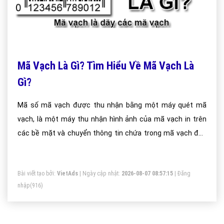
Mã Vạch Là Gì? Tìm Hiểu Về Mã Vạch Là
Gì?
Mã số mã vạch được thu nhận bằng một máy quét mã
vạch, là một máy thu nhận hình ảnh của mã vạch in trên
các bề mặt và chuyển thông tin chứa trong mã vạch đến
máy tính hay các thiết bị cần thông tin này. Nó thường có
một nguồn sáng kèm theo thấu kính, để hội tụ ánh sáng lên
Bài viết tạo bởi:
VietAds
| Ngày cập nhật:
2026-08-07 08:57:15
|
Đăng
mã vạch, rồi thu ánh sáng phản xạ về một cảm quang
nhập
(916)
chuyển hóa tín hiệu ánh sáng thành tín hiệu điện. Ngoài ra,
nhiều máy quét mã vạch còn có thêm mạch điện tử xử lý
tín hiệu thu được từ cảm quang để chuyển thành tín hiệu