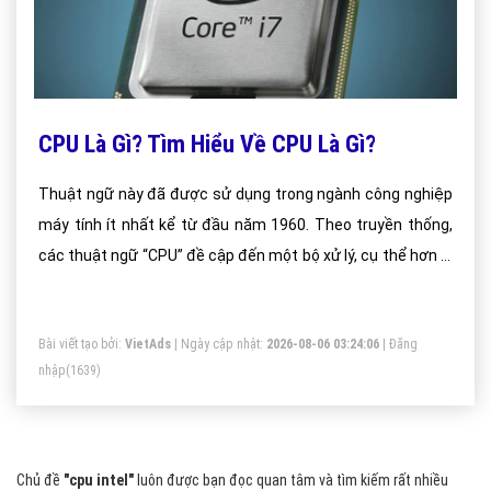
CPU Là Gì? Tìm Hiểu Về CPU Là Gì?
Thuật ngữ này đã được sử dụng trong ngành công nghiệp
máy tính ít nhất kể từ đầu năm 1960. Theo truyền thống,
các thuật ngữ “CPU” đề cập đến một bộ xử lý, cụ thể hơn là
đơn vị xử lý và kiểm soát đơn vị của nó (CU), phân biệt
những yếu tố cốt lõi của một máy tính từ các thành phần
Bài viết tạo bởi:
VietAds
| Ngày cập nhật:
2026-08-06 03:24:06
|
Đăng
bên ngoài như bộ nhớ chính và đầu ra/vào của mạch.
nhập
(1639)
Chủ đề
"cpu intel"
luôn được bạn đọc quan tâm và tìm kiếm rất nhiều