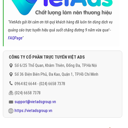
"VietAds gửi lời cảm ơn tới quý khách hàng đã luôn tin dùng dịch vụ
quảng cáo trực tuyến hiệu quả suốt chặng đường 9 năm vừa qua! -
FAQPage
"
CÔNG TY CỔ PHẦN TRỰC TUYẾN VIỆT ADS
Số 6/25 Thổ Quan, Khâm Thiên, Đống Đa, TP.Hà Nội
Số 36 Điện Biên Phủ, Đa Kao, Quận 1, TP.Hồ Chí Minh
0964 82 6644 - (024) 6658 7378
(024) 6658 7378
support@vietadsgroup.vn
https://vietadsgroup.vn