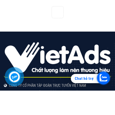
Vì sao doanh nghiệp bạn nên quảng cáo trên Zalo?
Hãy cùng VietAds tìm hiểu về các hình thức quảng
cáo Zalo hiệu quả
XEM CHI TIẾT
Chat hỗ trợ
Quảng cáo TikTok