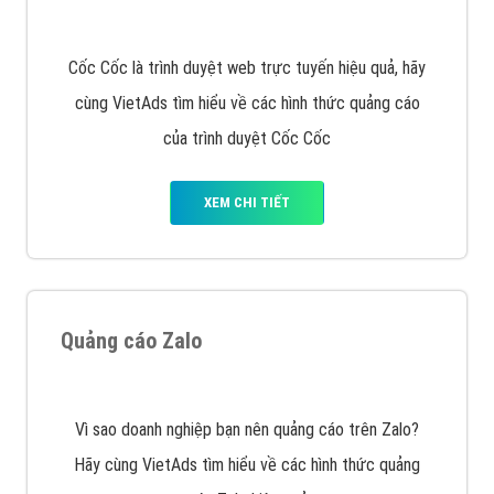
Tìm công ty thiết kế website uy tín, chuyên nghiệp tại
Hà Nội là rất khó cho khách hàng. VietAds xin giới
thiệu công ty thiết kế Viet
XEM CHI TIẾT
Quảng cáo Cốc Cốc