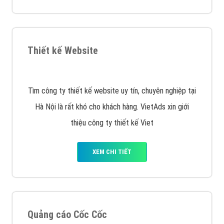
VietAds với đội ngũ chuyên viên tư ấn am hiểu về
chiến dịch quảng cáo Youtube sẽ tư vấn bạn giải pháp
tối ưu, hiệu quả nhất
XEM CHI TIẾT
Thiết kế Website