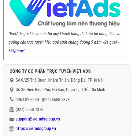
"VietAds gửi lời cảm ơn tới quý khách hàng đã luôn tin dùng dịch vụ
quảng cáo trực tuyến hiệu quả suốt chặng đường 9 năm vừa qua! -
FAQPage
"
CÔNG TY CỔ PHẦN TRỰC TUYẾN VIỆT ADS
Số 6/25 Thổ Quan, Khâm Thiên, Đống Đa, TP.Hà Nội
Số 36 Điện Biên Phủ, Đa Kao, Quận 1, TP.Hồ Chí Minh
0964 82 6644 - (024) 6658 7378
(024) 6658 7378
support@vietadsgroup.vn
https://vietadsgroup.vn