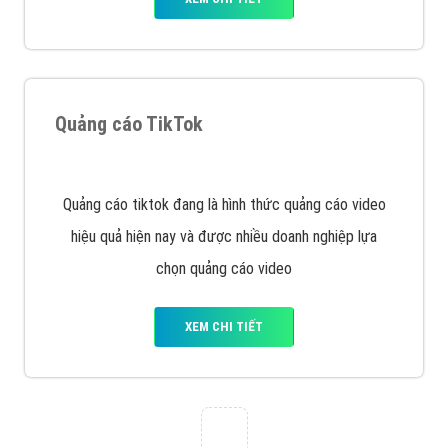
Tìm công ty thiết kế website uy tín, chuyên nghiệp tại
Hà Nội là rất khó cho khách hàng. VietAds xin giới
thiệu công ty thiết kế Viet
XEM CHI TIẾT
Quảng cáo Cốc Cốc