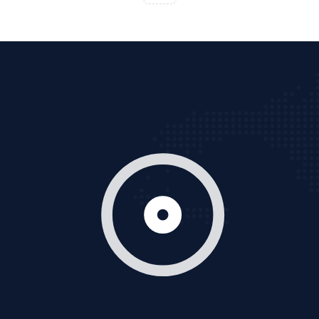
Cốc Cốc là trình duyệt web trực tuyến hiệu quả, hãy
cùng VietAds tìm hiểu về các hình thức quảng cáo
của trình duyệt Cốc Cốc
XEM CHI TIẾT
Quảng cáo Zalo