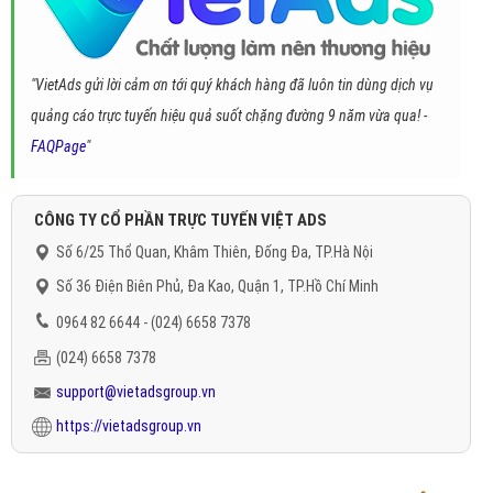
"VietAds gửi lời cảm ơn tới quý khách hàng đã luôn tin dùng dịch vụ
quảng cáo trực tuyến hiệu quả suốt chặng đường 9 năm vừa qua! -
FAQPage
"
CÔNG TY CỔ PHẦN TRỰC TUYẾN VIỆT ADS
Số 6/25 Thổ Quan, Khâm Thiên, Đống Đa, TP.Hà Nội
Số 36 Điện Biên Phủ, Đa Kao, Quận 1, TP.Hồ Chí Minh
0964 82 6644 - (024) 6658 7378
(024) 6658 7378
support@vietadsgroup.vn
https://vietadsgroup.vn