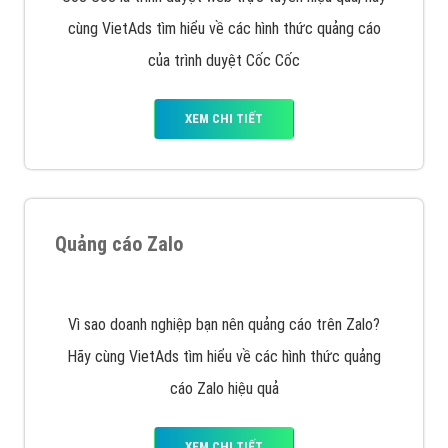
VietAds với đội ngũ chuyên viên tư ấn am hiểu về
chiến dịch quảng cáo Youtube sẽ tư vấn bạn giải pháp
tối ưu, hiệu quả nhất
XEM CHI TIẾT
Thiết kế Website