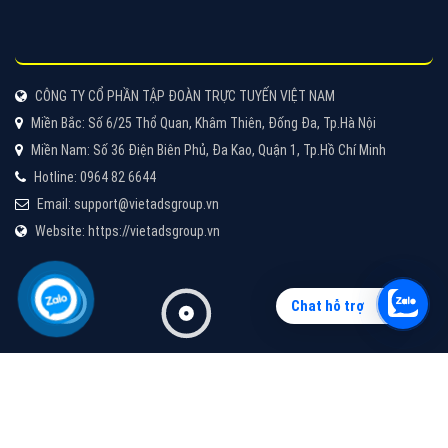
Vì sao doanh nghiệp bạn nên quảng cáo trên Zalo?
Hãy cùng VietAds tìm hiểu về các hình thức quảng
cáo Zalo hiệu quả
XEM CHI TIẾT
Chat hỗ trợ
Quảng cáo TikTok