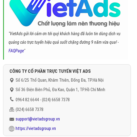
"VietAds gửi lời cảm ơn tới quý khách hàng đã luôn tin dùng dịch vụ
quảng cáo trực tuyến hiệu quả suốt chặng đường 9 năm vừa qua! -
FAQPage
"
CÔNG TY CỔ PHẦN TRỰC TUYẾN VIỆT ADS
Số 6/25 Thổ Quan, Khâm Thiên, Đống Đa, TP.Hà Nội
Số 36 Điện Biên Phủ, Đa Kao, Quận 1, TP.Hồ Chí Minh
0964 82 6644 - (024) 6658 7378
(024) 6658 7378
support@vietadsgroup.vn
https://vietadsgroup.vn