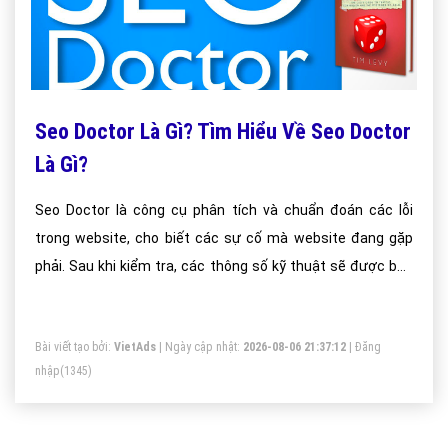
Seo Doctor Là Gì? Tìm Hiểu Về Seo Doctor
Là Gì?
Seo Doctor là công cụ phân tích và chuẩn đoán các lỗi
trong website, cho biết các sự cố mà website đang gặp
phải. Sau khi kiểm tra, các thông số kỹ thuật sẽ được báo
cáo trên bảng thông báo của Seo Doctor hay còn gọi là Seo
Doctor Store
Bài viết tạo bởi:
VietAds
| Ngày cập nhật:
2026-08-06 21:37:12
|
Đăng
nhập
(1345)