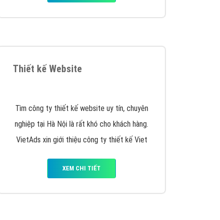
iển thương hiệu của doanh nghiệp bạn với mức chi
chuyên sâu trong nghề, được đào tạo bài bản tại