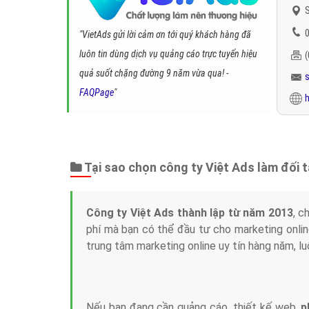
S
0
"VietAds gửi lời cảm ơn tới quý khách hàng đã
luôn tin dùng dịch vụ quảng cáo trực tuyến hiệu
quả suốt chặng đường 9 năm vừa qua! -
FAQPage
"
h