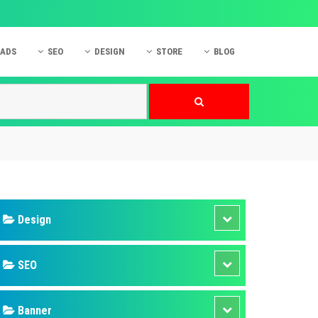
 ADS
SEO
DESIGN
STORE
BLOG
ner
 cáo Mobile
SEO Website
Thiết kế Web
nner
p quảng cáo Instagram
Dịch vụ SEO Website
Thiết kế Website
 cáo Zalo
Hỏi đáp SEO Google
Danh sách Website
 cáo Instagram
Thiết kế Landing Page
cáo Online
Dịch vụ thiết kế Website
 cáo Skype
Hỏi đáp Website
 cáo TVC
 cáo Cốc Cốc
mềm ứng dụng hay