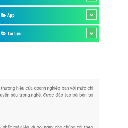
áp quảng cáo Youtube
Google
kế ứng dụng
 cáo Cốc Cốc hiệu quả
Bảng giá
 cáo Zalo chuyên nghiệp
ghĩa
Web Store
à gì
Dịch vụ liên quan
mềm ứng dụng hay
Other Ads
Quảng Cáo Google
App