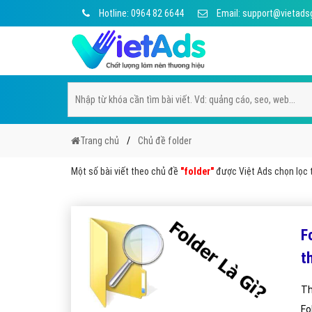
Hotline: 0964 82 6644
Email: support@vietads
Trang chủ
Chủ đề folder
Một số bài viết theo chủ đề
"folder"
được Việt Ads chọn lọc t
F
t
Th
Fo