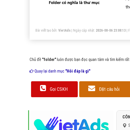
th
nh
lo
Bài viết tạo bởi:
VietAds
| Ngày cập nhật:
2026-08-06 23:08:13
|
Chủ đề
"folder"
luôn được bạn đọc quan tâm và tìm kiếm rất 
Quay lại danh mục
"Hỏi đáp là gì"
Gọi CSKH
Đặt câu hỏi
CÔN
S