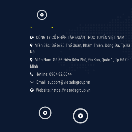
Google Ads là hình thức quảng cáo của
Google được tài trợ có chữ Ad gồm 4 ví trí
trên cùng và 3 vị trí dưới cùng
XEM CHI TIẾT
Công ty SEO Website