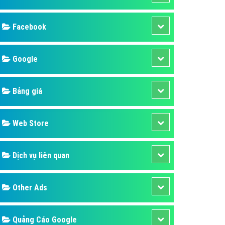
ụ Domain & Hosting
áp phần mềm
áp quảng cáo TVC
p quảng cáo mobile
p quảng cáo Online
áp quảng cáo Skype
p Domain & Hosting
Design
p viết bài Marketing
 cáo Youtube
SEO
ụ quảng cáo Youtube
ụ quảng cáo Cốc Cốc
Banner
ụ quảng cáo Tiktok
Facebook
ụ quảng cáo Zalo