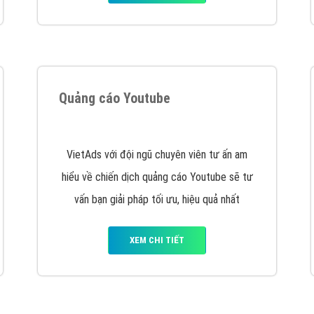
tác Marketing Online?
húng tôi với bề dày kinh nghiệm sẽ tư vấn xây dựng và phát tr
line. Đội ngũ kỹ thuật quảng cáo trực tuyến, SEO, lập trình Web 
uôn
đem đến cho khách hàng sản phẩm/ dịch vụ chất lượng
.