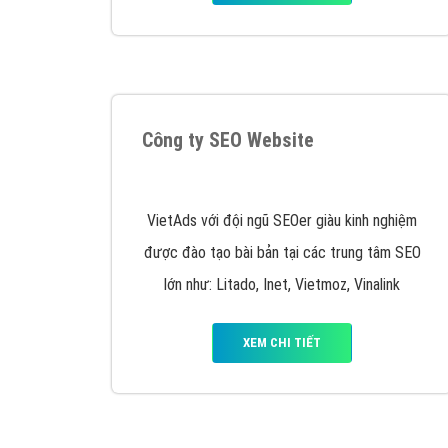
Tại sao chọn công ty Việt Ads làm đối 
Công ty Việt Ads thành lập từ năm 2013
, c
phí mà bạn có thể đầu tư cho marketing on
trung tâm marketing online uy tín hàng năm, l