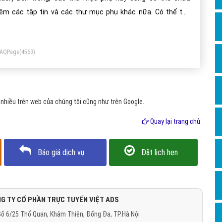
Dịch v
êm các tập tin và các thư mục phụ khác nữa. Có thể tạo
Hỏi đ
iều thư mục dùng để chứa các tập tin khác nhau giúp phân
Hỏi đ
ại chúng để thuận tiện trong việc tìm kiếm, sử dụng.
FAQPage
(4563)
Hỏi đá
Hỏi đá
Hỏi đ
nhiều trên web của chúng tôi cũng như trên Google.
Hỏi đá
Quay lại trang chủ
Hỏi đá
Quảng
Báo giá dịch vụ
Đặt lịch hẹn
Dịch v
Dịch v
Dịch v
G TY CỔ PHẦN TRỰC TUYẾN VIỆT ADS
ố 6/25 Thổ Quan, Khâm Thiên, Đống Đa, TP.Hà Nội
Dịch v