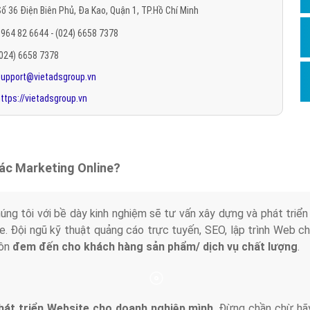
ố 36 Điện Biên Phủ, Đa Kao, Quận 1, TP.Hồ Chí Minh
Hỏi đ
964 82 6644 - (024) 6658 7378
Thiết 
(024) 6658 7378
Quảng
support@vietadsgroup.vn
Quảng
ttps://vietadsgroup.vn
Định n
Nghĩa l
Phần 