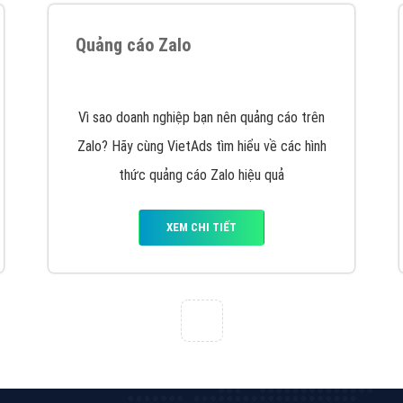
hát triển Website cho doanh nghiệp mình
. Đừng chần chừ hã
support@vietadsgroup.vn
để được tư vấn chuyên sâu về giải phá
Quảng cáo trên Facebook