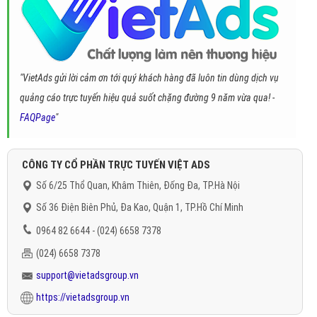
"VietAds gửi lời cảm ơn tới quý khách hàng đã luôn tin dùng dịch vụ
quảng cáo trực tuyến hiệu quả suốt chặng đường 9 năm vừa qua! -
FAQPage
"
CÔNG TY CỔ PHẦN TRỰC TUYẾN VIỆT ADS
Số 6/25 Thổ Quan, Khâm Thiên, Đống Đa, TP.Hà Nội
Số 36 Điện Biên Phủ, Đa Kao, Quận 1, TP.Hồ Chí Minh
0964 82 6644 - (024) 6658 7378
(024) 6658 7378
support@vietadsgroup.vn
https://vietadsgroup.vn