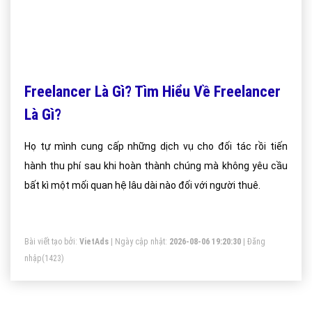
Freelancer Là Gì? Tìm Hiểu Về Freelancer
Là Gì?
Họ tự mình cung cấp những dịch vụ cho đối tác rồi tiến
hành thu phí sau khi hoàn thành chúng mà không yêu cầu
bất kì một mối quan hệ lâu dài nào đối với người thuê.
Bài viết tạo bởi:
VietAds
| Ngày cập nhật:
2026-08-06 19:20:30
|
Đăng
nhập
(1423)