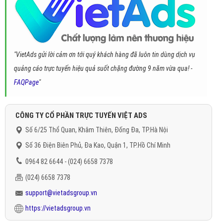
"VietAds gửi lời cảm ơn tới quý khách hàng đã luôn tin dùng dịch vụ
quảng cáo trực tuyến hiệu quả suốt chặng đường 9 năm vừa qua! -
FAQPage
"
CÔNG TY CỔ PHẦN TRỰC TUYẾN VIỆT ADS
Số 6/25 Thổ Quan, Khâm Thiên, Đống Đa, TP.Hà Nội
Số 36 Điện Biên Phủ, Đa Kao, Quận 1, TP.Hồ Chí Minh
0964 82 6644 - (024) 6658 7378
(024) 6658 7378
support@vietadsgroup.vn
https://vietadsgroup.vn