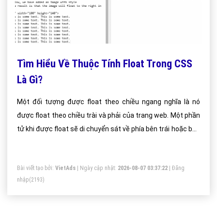
Tìm Hiểu Về Thuộc Tính Float Trong CSS
Là Gì?
Một đối tượng được float theo chiều ngang nghĩa là nó
được float theo chiều trài và phải của trang web. Một phần
tử khi được float sẽ di chuyển sát về phía bên trái hoặc bên
phải kể cả khi layout có thay đổi. Các phần tử nằm phía sau
float sẽ bao quanh nó, còn các phần tử nằm trước float sẽ
Bài viết tạo bởi:
VietAds
| Ngày cập nhật:
2026-08-07 03:37:22
|
Đăng
không có gì thay đổi
nhập
(2193)