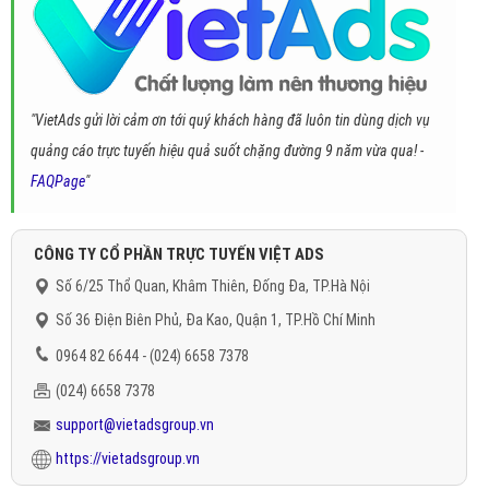
"VietAds gửi lời cảm ơn tới quý khách hàng đã luôn tin dùng dịch vụ
quảng cáo trực tuyến hiệu quả suốt chặng đường 9 năm vừa qua! -
FAQPage
"
CÔNG TY CỔ PHẦN TRỰC TUYẾN VIỆT ADS
Số 6/25 Thổ Quan, Khâm Thiên, Đống Đa, TP.Hà Nội
Số 36 Điện Biên Phủ, Đa Kao, Quận 1, TP.Hồ Chí Minh
0964 82 6644 - (024) 6658 7378
(024) 6658 7378
support@vietadsgroup.vn
https://vietadsgroup.vn