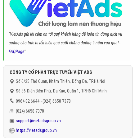
"VietAds gửi lời cảm ơn tới quý khách hàng đã luôn tin dùng dịch vụ
quảng cáo trực tuyến hiệu quả suốt chặng đường 9 năm vừa qua! -
FAQPage
"
CÔNG TY CỔ PHẦN TRỰC TUYẾN VIỆT ADS
Số 6/25 Thổ Quan, Khâm Thiên, Đống Đa, TP.Hà Nội
Số 36 Điện Biên Phủ, Đa Kao, Quận 1, TP.Hồ Chí Minh
0964 82 6644 - (024) 6658 7378
(024) 6658 7378
support@vietadsgroup.vn
https://vietadsgroup.vn