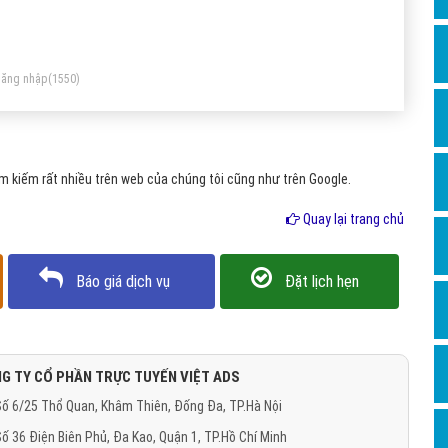
Dịch v
Hỏi đ
Hỏi đ
ăng nhập
(1550)
Hỏi đá
Hỏi đá
 kiếm rất nhiều trên web của chúng tôi cũng như trên Google.
Hỏi đ
Hỏi đá
Quay lại trang chủ
Hỏi đá
Báo giá dịch vụ
Đặt lịch hẹn
Quảng
Dịch v
Dịch v
G TY CỔ PHẦN TRỰC TUYẾN VIỆT ADS
Dịch v
ố 6/25 Thổ Quan, Khâm Thiên, Đống Đa, TP.Hà Nội
Dịch v
ố 36 Điện Biên Phủ, Đa Kao, Quận 1, TP.Hồ Chí Minh