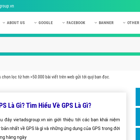
group.vn
ABOUT US
GOOGLE
FACEBOOK
BANNER
OTHER
Giới thiệu công ty Việt Ads
Kinh nghiệm quảng cáo Google
Kinh nghiệm quảng cáo Facebook
Dịch vụ quảng cáo Ban
Quảng
Hướng dẫn thanh toán Việt Ads
Kiến thức quảng cáo Google
Dịch vụ quảng cáo Facebook
Hỏi đáp quảng cáo Ba
Hỏi đá
Chính sách bảo mật Việt Ads
Dịch vụ quảng cáo Google
Kiến thức quảng cáo Facebook
Quảng cáo Banner
Quảng
Chính sách bảo hành & bảo trì Việt Ads
Quảng cáo Google Adwords
Quảng cáo Facebook
Quảng
chọn lọc từ hơn >50.000 bài viết trên web gửi tới quý bạn đọc.
Liên hệ Việt Ads
Các hình thức quảng cáo Google
Hỏi đáp Facebook
Quảng 
Chính sách đại lý Việt Ads
Hướng dẫn chạy quảng cáo Google
Quảng
PS Là Gì? Tìm Hiểu Về GPS Là Gì?
Tiện ích mở rộng quảng cáo Google
Quảng
Hỏi đáp Google
Quảng
u đây vietadsgroup.vn xin giới thiệu tới các bạn khái niệm
 bản nhất về GPS là gì và những ứng dụng của GPS trong đời
Phần 
ng hàng ngày