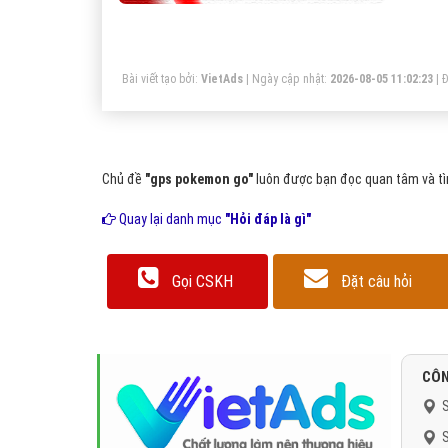
Bài viết tạo bởi:
VietAds
| Ngày cập nhật:
2026-08-05 11:02:23
|
Đ
Chủ đề
"gps pokemon go"
luôn được bạn đọc quan tâm và tìm
Quay lại danh mục
"Hỏi đáp là gì"
Gọi CSKH
Đặt câu hỏi
CÔN
S
S