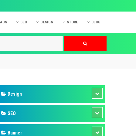
 ADS
SEO
DESIGN
STORE
BLOG
ner
 cáo Mobile
SEO Website
Thiết kế Web
nner
p quảng cáo Instagram
Dịch vụ SEO Website
Thiết kế Website
 cáo Zalo
Hỏi đáp SEO Google
Danh sách Website
 cáo Instagram
Thiết kế Landing Page
cáo Online
Dịch vụ thiết kế Website
 cáo Skype
Hỏi đáp Website
 cáo TVC
 cáo Cốc Cốc
mềm ứng dụng hay