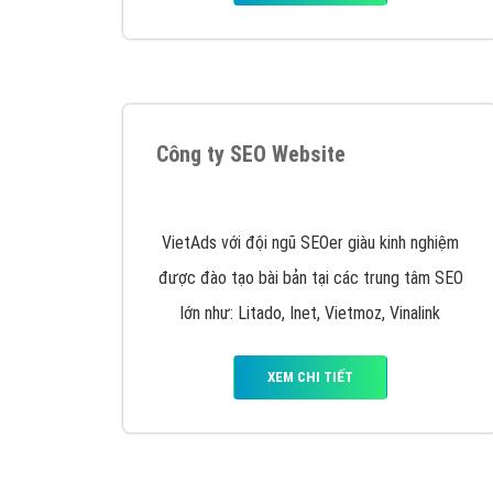
Tại sao chọn công ty Việt Ads làm đối 
Công ty Việt Ads thành lập từ năm 2013
, c
phí mà bạn có thể đầu tư cho marketing on
trung tâm marketing online uy tín hàng năm, l