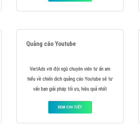
tác Marketing Online?
húng tôi với bề dày kinh nghiệm sẽ tư vấn xây dựng và phát tr
line. Đội ngũ kỹ thuật quảng cáo trực tuyến, SEO, lập trình Web 
uôn
đem đến cho khách hàng sản phẩm/ dịch vụ chất lượng
.