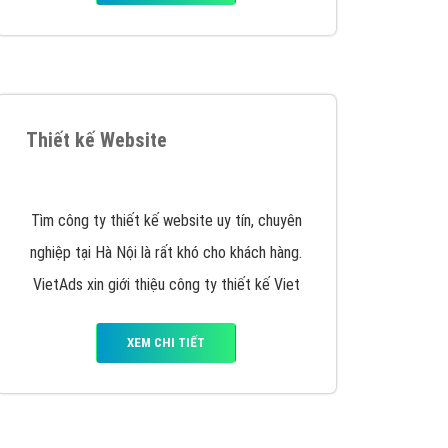
iển thương hiệu của doanh nghiệp bạn với mức chi
chuyên sâu trong nghề, được đào tạo bài bản tại