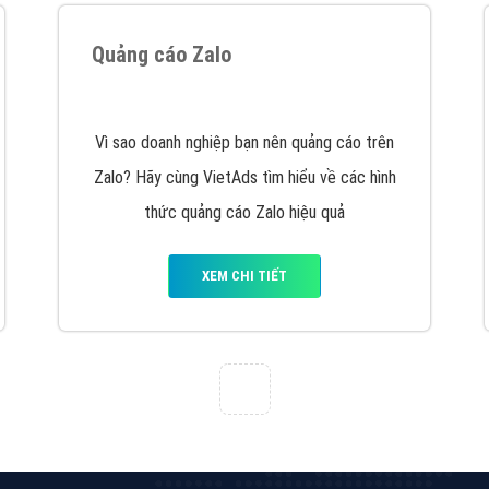
hát triển Website cho doanh nghiệp mình
. Đừng chần chừ hã
support@vietadsgroup.vn
để được tư vấn chuyên sâu về giải phá
Quảng cáo trên Facebook