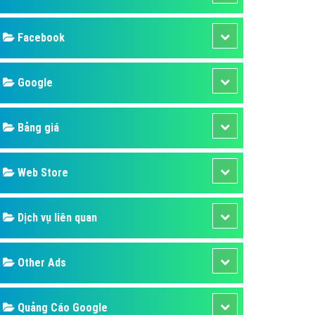
ụ Domain & Hosting
áp phần mềm
áp quảng cáo TVC
p quảng cáo mobile
p quảng cáo Online
áp quảng cáo Skype
p Domain & Hosting
Design
p viết bài Marketing
 cáo Youtube
SEO
ụ quảng cáo Youtube
ụ quảng cáo Cốc Cốc
Banner
ụ quảng cáo Tiktok
Facebook
ụ quảng cáo Zalo