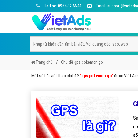
Hotline: 0964 82 6644
Email: support@vietads
Trang chủ
Chủ đề gps pokemon go
Một số bài viết theo chủ đề
"gps pokemon go"
được Việt Ads 
G
Sa
cơ
số