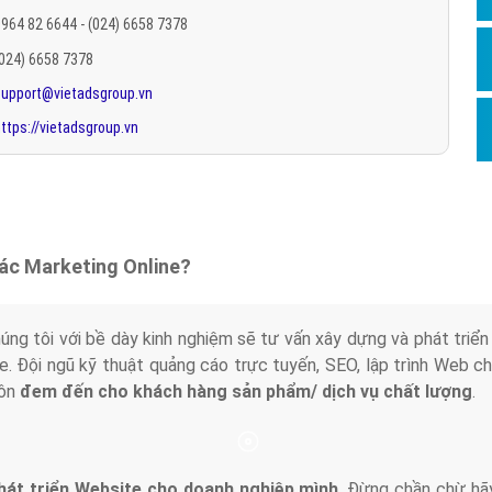
Hỏi đ
964 82 6644 - (024) 6658 7378
(024) 6658 7378
Thiết 
support@vietadsgroup.vn
Quảng
ttps://vietadsgroup.vn
Quảng
Định n
Nghĩa l
Phần 