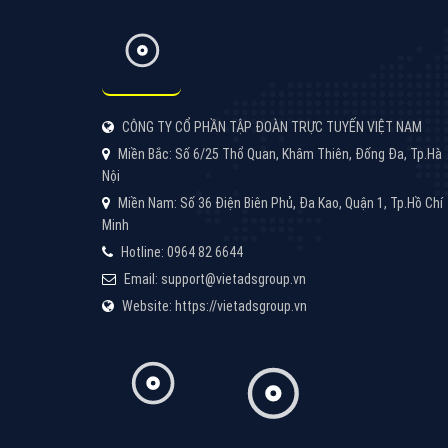
Google Ads là hình thức quảng cáo của
Google được tài trợ có chữ Ad gồm 4 ví trí
trên cùng và 3 vị trí dưới cùng
XEM CHI TIẾT
Công ty SEO Website