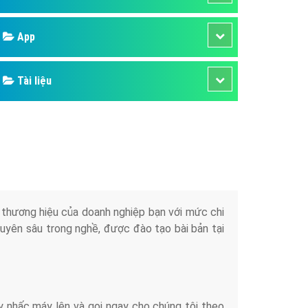
áp quảng cáo Youtube
Google
kế ứng dụng
 cáo Cốc Cốc hiệu quả
Bảng giá
 cáo Zalo chuyên nghiệp
ghĩa
Web Store
à gì
Dịch vụ liên quan
mềm ứng dụng hay
Other Ads
Quảng Cáo Google
App