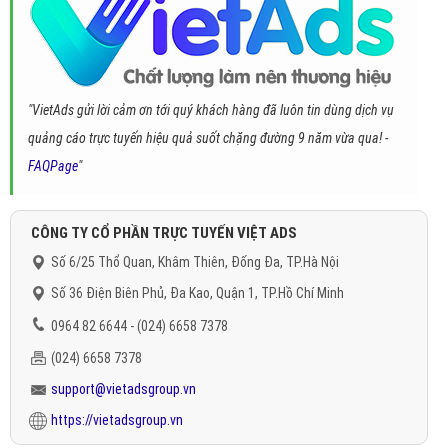
"VietAds gửi lời cảm ơn tới quý khách hàng đã luôn tin dùng dịch vụ
quảng cáo trực tuyến hiệu quả suốt chặng đường 9 năm vừa qua! -
FAQPage
"
CÔNG TY CỔ PHẦN TRỰC TUYẾN VIỆT ADS
Số 6/25 Thổ Quan, Khâm Thiên, Đống Đa, TP.Hà Nội
Số 36 Điện Biên Phủ, Đa Kao, Quận 1, TP.Hồ Chí Minh
0964 82 6644 - (024) 6658 7378
(024) 6658 7378
support@vietadsgroup.vn
https://vietadsgroup.vn