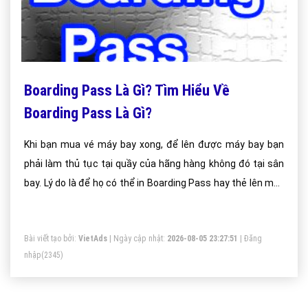
Boarding Pass Là Gì? Tìm Hiểu Về
Boarding Pass Là Gì?
Khi bạn mua vé máy bay xong, để lên được máy bay bạn
phải làm thủ tục tại quầy của hãng hàng không đó tại sân
bay. Lý do là để họ có thể in Boarding Pass hay thẻ lên máy
bay cho bạn.
Bài viết tạo bởi:
VietAds
| Ngày cập nhật:
2026-08-05 23:27:51
|
Đăng
nhập
(2345)