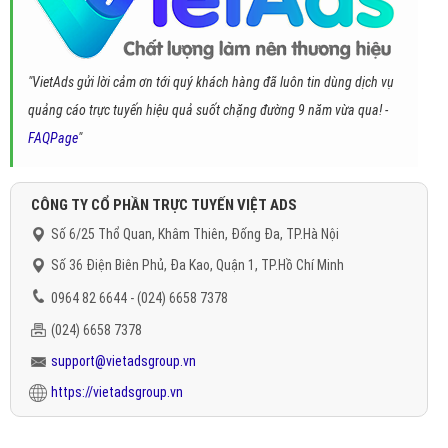
"VietAds gửi lời cảm ơn tới quý khách hàng đã luôn tin dùng dịch vụ
quảng cáo trực tuyến hiệu quả suốt chặng đường 9 năm vừa qua! -
FAQPage
"
CÔNG TY CỔ PHẦN TRỰC TUYẾN VIỆT ADS
Số 6/25 Thổ Quan, Khâm Thiên, Đống Đa, TP.Hà Nội
Số 36 Điện Biên Phủ, Đa Kao, Quận 1, TP.Hồ Chí Minh
0964 82 6644 - (024) 6658 7378
(024) 6658 7378
support@vietadsgroup.vn
https://vietadsgroup.vn