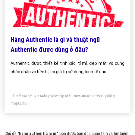
Hàng Authentic là gì và thuật ngữ
Authentic được dùng ở đâu?
Authentic được thiết kế tinh xảo, tỉ mỉ, đẹp mắt, vô cùng
chắc chắn và bền bỉ; có giá trị sử dụng, kinh tế cao.
Bài viết tạo bởi:
VietAds
| Ngày cập nhật:
2026-08-07 00:25:19
|
Đăng
nhập
(2782)
Chủ đề
"hàng authentic là gì"
luôn được bạn đọc quan tâm và tìm kiếm