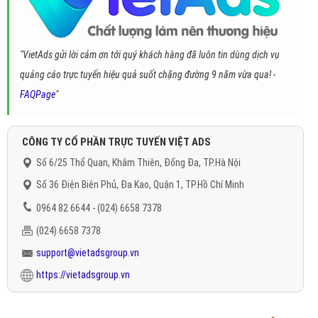
"VietAds gửi lời cảm ơn tới quý khách hàng đã luôn tin dùng dịch vụ
quảng cáo trực tuyến hiệu quả suốt chặng đường 9 năm vừa qua! -
FAQPage
"
CÔNG TY CỔ PHẦN TRỰC TUYẾN VIỆT ADS
Số 6/25 Thổ Quan, Khâm Thiên, Đống Đa, TP.Hà Nội
Số 36 Điện Biên Phủ, Đa Kao, Quận 1, TP.Hồ Chí Minh
0964 82 6644 - (024) 6658 7378
(024) 6658 7378
support@vietadsgroup.vn
https://vietadsgroup.vn