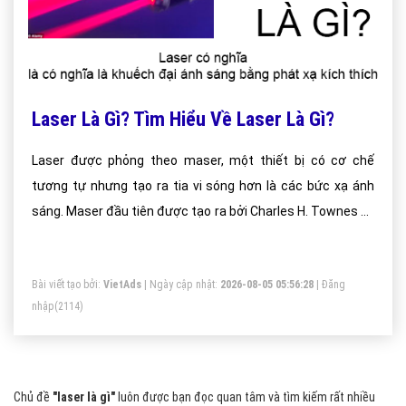
Laser Là Gì? Tìm Hiểu Về Laser Là Gì?
Laser được phỏng theo maser, một thiết bị có cơ chế
tương tự nhưng tạo ra tia vi sóng hơn là các bức xạ ánh
sáng. Maser đầu tiên được tạo ra bởi Charles H. Townes và
sinh viên tốt nghiệp J.P. Gordon và H.J. Zeiger vào năm
1953. Maser đầu tiên đó không tạo ra tia sóng một cách
Bài viết tạo bởi:
VietAds
| Ngày cập nhật:
2026-08-05 05:56:28
|
Đăng
liên tục.
nhập
(2114)
Chủ đề
"laser là gì"
luôn được bạn đọc quan tâm và tìm kiếm rất nhiều