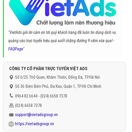
"VietAds gửi lời cảm ơn tới quý khách hàng đã luôn tin dùng dịch vụ
quảng cáo trực tuyến hiệu quả suốt chặng đường 9 năm vừa qua! -
FAQPage
"
CÔNG TY CỔ PHẦN TRỰC TUYẾN VIỆT ADS
Số 6/25 Thổ Quan, Khâm Thiên, Đống Đa, TP.Hà Nội
Số 36 Điện Biên Phủ, Đa Kao, Quận 1, TP.Hồ Chí Minh
0964 82 6644 - (024) 6658 7378
(024) 6658 7378
support@vietadsgroup.vn
https://vietadsgroup.vn