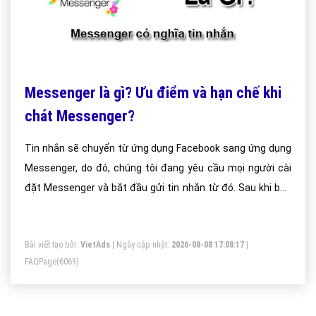
Messenger là gì? Ưu điểm và hạn chế khi
chát Messenger?
Tin nhắn sẽ chuyển từ ứng dụng Facebook sang ứng dụng
Messenger, do đó, chúng tôi đang yêu cầu mọi người cài
đặt Messenger và bắt đầu gửi tin nhắn từ đó. Sau khi bạn
cài đặt Messenger, tất cả tin nhắn và liên hệ sẽ chờ bạn
trong ứng dụng đó. Bạn vẫn có thể xem tin nhắn của mình
Bài viết tạo bởi:
VietAds
| Ngày cập nhật:
2026-08-08 17:08:17
|
trên trang web Facebook..
FAQPage
(6069)