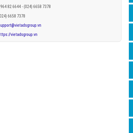
Hỏi đ
964 82 6644 - (024) 6658 7378
(024) 6658 7378
Thiết 
support@vietadsgroup.vn
Quảng
ttps://vietadsgroup.vn
Quảng
Định n
Nghĩa l
Phần 