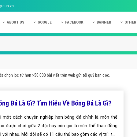
group.vn
ABOUT US
GOOGLE
FACEBOOK
BANNER
OTHER
Giới thiệu công ty Việt Ads
Kinh nghiệm quảng cáo Google
Kinh nghiệm quảng cáo Facebook
Dịch vụ quảng cáo Ban
Quảng
Hướng dẫn thanh toán Việt Ads
Kiến thức quảng cáo Google
Dịch vụ quảng cáo Facebook
Hỏi đáp quảng cáo Ba
Hỏi đá
Chính sách bảo mật Việt Ads
Dịch vụ quảng cáo Google
Kiến thức quảng cáo Facebook
Quảng cáo Banner
Quảng
Chính sách bảo hành & bảo trì Việt Ads
Quảng cáo Google Adwords
Quảng cáo Facebook
Quảng
s chọn lọc từ hơn >50.000 bài viết trên web gửi tới quý bạn đọc.
Liên hệ Việt Ads
Các hình thức quảng cáo Google
Hỏi đáp Facebook
Quảng 
Chính sách đại lý Việt Ads
Hướng dẫn chạy quảng cáo Google
Quảng
óng Đá Là Gì? Tìm Hiểu Về Bóng Đá Là Gì?
Tiện ích mở rộng quảng cáo Google
Quảng
Hỏi đáp Google
Quảng
i một cách chuyên nghiệp hơn bóng đá chính là môn thể
ao được chơi giữa 2 đội hay còn gọi là môn thể thao đồng
Phần 
i với nhau. Mỗi đội sẽ có 11 cầu thủ bao gồm các vị trí : thủ