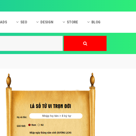
 ADS
SEO
DESIGN
STORE
BLOG
ner
 cáo Mobile
SEO Website
Thiết kế Web
nner
p quảng cáo Instagram
Dịch vụ SEO Website
Thiết kế Website
 cáo Zalo
Hỏi đáp SEO Google
Danh sách Website
 cáo Instagram
Thiết kế Landing Page
cáo Online
Dịch vụ thiết kế Website
 cáo Skype
Hỏi đáp Website
 cáo TVC
 cáo Cốc Cốc
mềm ứng dụng hay