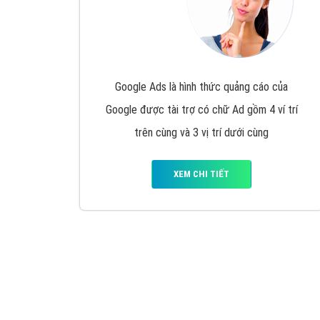
Google Ads là hình thức quảng cáo của
Google được tài trợ có chữ Ad gồm 4 ví trí
trên cùng và 3 vị trí dưới cùng
XEM CHI TIẾT
Công ty SEO Website