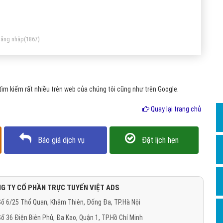
Dịch v
n, hậu vệ, tiền vệ, tiền đạo .
Hỏi đ
Hỏi đ
ăng nhập
(1867)
Hỏi đá
Hỏi đá
ìm kiếm rất nhiều trên web của chúng tôi cũng như trên Google.
Hỏi đ
Hỏi đá
Quay lại trang chủ
Hỏi đá
Báo giá dịch vụ
Đặt lịch hẹn
Quảng
Dịch v
Dịch v
G TY CỔ PHẦN TRỰC TUYẾN VIỆT ADS
Dịch v
ố 6/25 Thổ Quan, Khâm Thiên, Đống Đa, TP.Hà Nội
Dịch v
ố 36 Điện Biên Phủ, Đa Kao, Quận 1, TP.Hồ Chí Minh