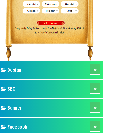
ụ Domain & Hosting
áp phần mềm
áp quảng cáo TVC
p quảng cáo mobile
p quảng cáo Online
áp quảng cáo Skype
p Domain & Hosting
Design
p viết bài Marketing
 cáo Youtube
SEO
ụ quảng cáo Youtube
ụ quảng cáo Cốc Cốc
Banner
ụ quảng cáo Tiktok
Facebook
ụ quảng cáo Zalo