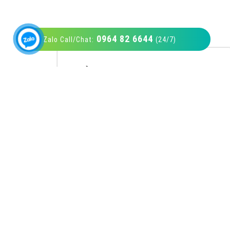
0964 82 6644
Zalo Call/Chat:
(24/7)
VietAds với đội ngũ SEOer giàu kinh nghiệm
được đào tạo bài bản tại các trung tâm SEO
lớn như: Litado, Inet, Vietmoz, Vinalink
XEM CHI TIẾT