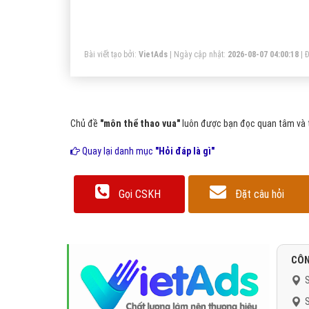
mô
Bài viết tạo bởi:
VietAds
| Ngày cập nhật:
2026-08-07 04:00:18
|
Đ
Chủ đề
"môn thể thao vua"
luôn được bạn đọc quan tâm và t
Quay lại danh mục
"Hỏi đáp là gì"
Gọi CSKH
Đặt câu hỏi
CÔN
S
S