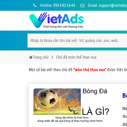
Hotline: 0964 82 6644
Email: support@vietads
Trang chủ
Chủ đề môn thể thao vua
Một số bài viết theo chủ đề
"môn thể thao vua"
được Việt Ad
B
Nó
th
độ