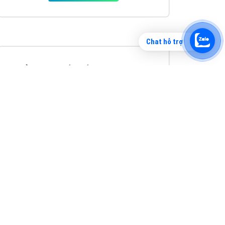
Chat hỗ trợ
Tìm công ty thiết kế website uy tín, chuyên
nghiệp tại Hà Nội là rất khó cho khách hàng.
VietAds xin giới thiệu công ty thiết kế Viet
XEM CHI TIẾT