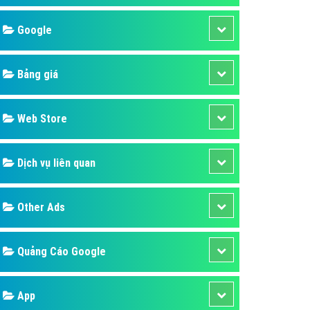
áp quảng cáo Youtube
Google
kế ứng dụng
 cáo Cốc Cốc hiệu quả
Bảng giá
 cáo Zalo chuyên nghiệp
ghĩa
Web Store
à gì
Dịch vụ liên quan
mềm ứng dụng hay
Other Ads
Quảng Cáo Google
App