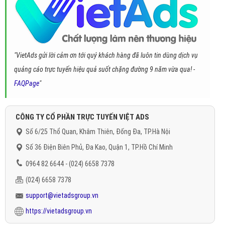
"VietAds gửi lời cảm ơn tới quý khách hàng đã luôn tin dùng dịch vụ
quảng cáo trực tuyến hiệu quả suốt chặng đường 9 năm vừa qua! -
FAQPage
"
CÔNG TY CỔ PHẦN TRỰC TUYẾN VIỆT ADS
Số 6/25 Thổ Quan, Khâm Thiên, Đống Đa, TP.Hà Nội
Số 36 Điện Biên Phủ, Đa Kao, Quận 1, TP.Hồ Chí Minh
0964 82 6644 - (024) 6658 7378
(024) 6658 7378
support@vietadsgroup.vn
https://vietadsgroup.vn