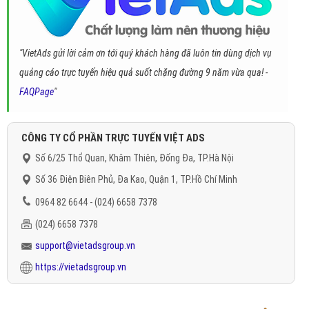
"VietAds gửi lời cảm ơn tới quý khách hàng đã luôn tin dùng dịch vụ
quảng cáo trực tuyến hiệu quả suốt chặng đường 9 năm vừa qua! -
FAQPage
"
CÔNG TY CỔ PHẦN TRỰC TUYẾN VIỆT ADS
Số 6/25 Thổ Quan, Khâm Thiên, Đống Đa, TP.Hà Nội
Số 36 Điện Biên Phủ, Đa Kao, Quận 1, TP.Hồ Chí Minh
0964 82 6644 - (024) 6658 7378
(024) 6658 7378
support@vietadsgroup.vn
https://vietadsgroup.vn