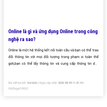
Online là gì và ứng dụng Online trong công
nghệ ra sao?
Online là một hệ thống kết nối toàn cầu và bạn có thể trao
đổi thông tin với mọi đối tượng trong phạm vi toàn thế
giới,bạn có thể lấy thông tin và cung cấp thông tin dến
nhiều địa điểm hoặc nhiều hơn, xa hơn trong quá trình
online. Nói chung online là một thế giới rộng lớn trong máy
Bài viết tạo bởi:
VietAds
| Ngày cập nhật:
2026-08-05 11:41:10
|
tính nhằm đáp ứng tất cả các nhu cầu của mọi người từ
FAQPage
(10952)
việc giải trí, chơi game đến các nhu cầu trao đổi, tìm kiếm
thông tin, dạy học và nhiều tiện ích khác.