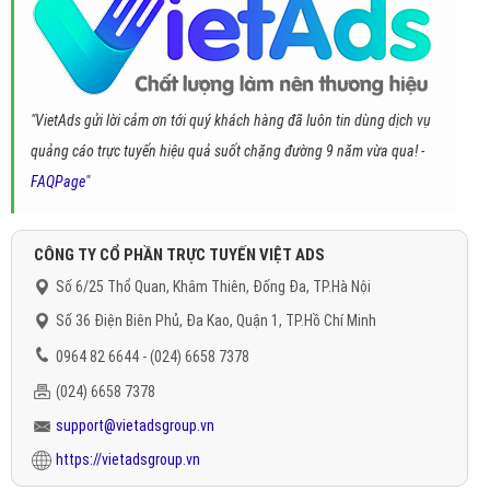
"VietAds gửi lời cảm ơn tới quý khách hàng đã luôn tin dùng dịch vụ
quảng cáo trực tuyến hiệu quả suốt chặng đường 9 năm vừa qua! -
FAQPage
"
CÔNG TY CỔ PHẦN TRỰC TUYẾN VIỆT ADS
Số 6/25 Thổ Quan, Khâm Thiên, Đống Đa, TP.Hà Nội
Số 36 Điện Biên Phủ, Đa Kao, Quận 1, TP.Hồ Chí Minh
0964 82 6644 - (024) 6658 7378
(024) 6658 7378
support@vietadsgroup.vn
https://vietadsgroup.vn