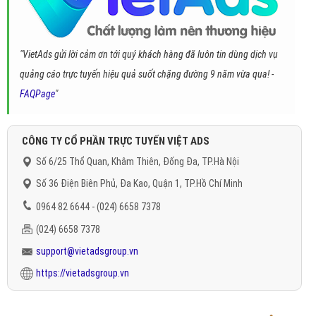
"VietAds gửi lời cảm ơn tới quý khách hàng đã luôn tin dùng dịch vụ
quảng cáo trực tuyến hiệu quả suốt chặng đường 9 năm vừa qua! -
FAQPage
"
CÔNG TY CỔ PHẦN TRỰC TUYẾN VIỆT ADS
Số 6/25 Thổ Quan, Khâm Thiên, Đống Đa, TP.Hà Nội
Số 36 Điện Biên Phủ, Đa Kao, Quận 1, TP.Hồ Chí Minh
0964 82 6644 - (024) 6658 7378
(024) 6658 7378
support@vietadsgroup.vn
https://vietadsgroup.vn