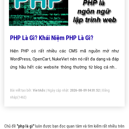
PHP Là Gì? Khái Niệm PHP Là Gì?
Hiện PHP có rất nhiều các CMS mã nguồn mở như
WordPress, OpenCart, NukeViet nên nó rất đa dạng và đáp
ứng hầu hết các website thông thường từ blog cá nhân
cho đến website giới thiệu công ty và bán hàng. PHP thực
hiện các hàm hệ thống, ví dụ: từ các file trên một hệ thống,
Bài viết tạo bởi:
VietAds
| Ngày cập nhật:
2026-08-09 04:01:52
|
Đăng
nó có thể tạo, mở, đọc, ghi và đóng chúng. PHP có thể xử lý
nhập
(1462)
các form, ví dụ: thu thập dữ liệu từ file, lưu dữ liệu vào một
file, thông qua email bạn có thể gửi dữ liệu, trả về dữ liệu tới
người dùng.Bạn có thể thêm, xóa, sửa đổ
Chủ đề
"php là gì"
luôn được bạn đọc quan tâm và tìm kiếm rất nhiều trên