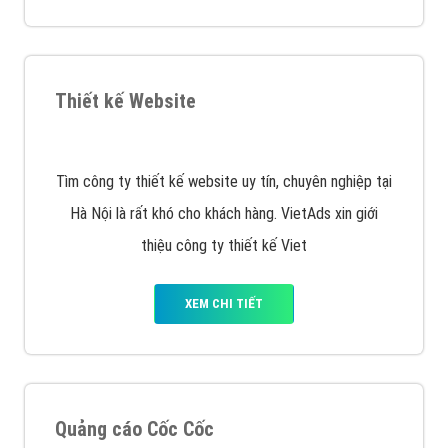
VietAds với đội ngũ chuyên viên tư ấn am hiểu về
chiến dịch quảng cáo Youtube sẽ tư vấn bạn giải pháp
tối ưu, hiệu quả nhất
XEM CHI TIẾT
Thiết kế Website