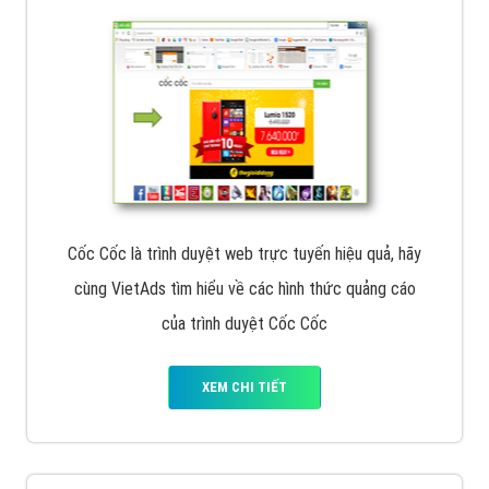
Tìm công ty thiết kế website uy tín, chuyên nghiệp tại
Hà Nội là rất khó cho khách hàng. VietAds xin giới
thiệu công ty thiết kế Viet
XEM CHI TIẾT
Quảng cáo Cốc Cốc