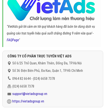
"VietAds gửi lời cảm ơn tới quý khách hàng đã luôn tin dùng dịch vụ
quảng cáo trực tuyến hiệu quả suốt chặng đường 9 năm vừa qua! -
FAQPage
"
CÔNG TY CỔ PHẦN TRỰC TUYẾN VIỆT ADS
Số 6/25 Thổ Quan, Khâm Thiên, Đống Đa, TP.Hà Nội
Số 36 Điện Biên Phủ, Đa Kao, Quận 1, TP.Hồ Chí Minh
0964 82 6644 - (024) 6658 7378
(024) 6658 7378
support@vietadsgroup.vn
https://vietadsgroup.vn