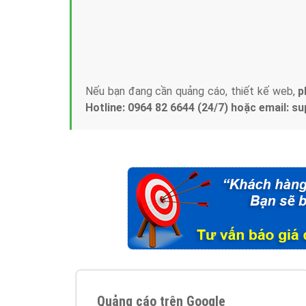
Tại sao chọn công ty Việt Ads làm đối 
Công ty Việt Ads thành lập từ năm 2013
, c
phí mà bạn có thể đầu tư cho marketing on
trung tâm marketing online uy tín hàng năm, l