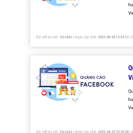
hư
Vi
fa
kh
Bài viết tạo bởi:
VietAds
| Ngày cập nhật:
2026-08-08 12:04:37
|
Đ
Q
V
Qu
hư
Vi
fa
kh
Bài viết tạo bởi:
VietAds
| Ngày cập nhật:
2026-08-02 23:35:08
|
Đ