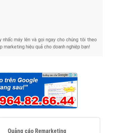
iển thương hiệu của doanh nghiệp bạn với mức chi
chuyên sâu trong nghề, được đào tạo bài bản tại