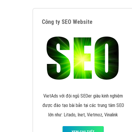
Google Ads là hình thức quảng cáo của
Google được tài trợ có chữ Ad gồm 4 ví trí
trên cùng và 3 vị trí dưới cùng
XEM CHI TIẾT
Công ty SEO Website