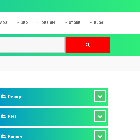
 ADS
SEO
DESIGN
STORE
BLOG
ner
 cáo Mobile
SEO Website
Thiết kế Web
nner
p quảng cáo Instagram
Dịch vụ SEO Website
Thiết kế Website
 cáo Zalo
Hỏi đáp SEO Google
Danh sách Website
 cáo Instagram
Thiết kế Landing Page
cáo Online
Dịch vụ thiết kế Website
 cáo Skype
Hỏi đáp Website
 cáo TVC
 cáo Cốc Cốc
mềm ứng dụng hay