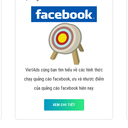
hát triển Website cho doanh nghiệp mình
. Đừng chần chừ hã
support@vietadsgroup.vn
để được tư vấn chuyên sâu về giải phá
Quảng cáo trên Facebook