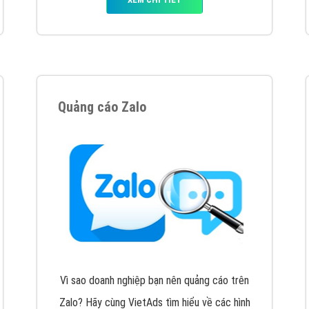
VietAds với đội ngũ chuyên viên tư ấn am
hiểu về chiến dịch quảng cáo Youtube sẽ tư
vấn bạn giải pháp tối ưu, hiệu quả nhất
XEM CHI TIẾT