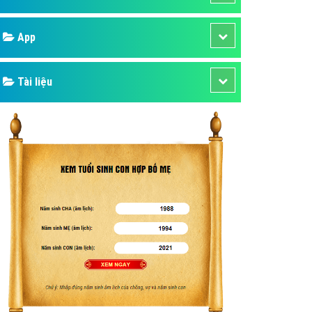
áp quảng cáo Youtube
Google
kế ứng dụng
 cáo Cốc Cốc hiệu quả
Bảng giá
 cáo Zalo chuyên nghiệp
ghĩa
Web Store
à gì
Dịch vụ liên quan
mềm ứng dụng hay
Other Ads
Quảng Cáo Google
App