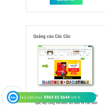
VietAds với đội ngũ SEOer giàu kinh nghiệm
được đào tạo bài bản tại các trung tâm SEO
lớn như: Litado, Inet, Vietmoz, Vinalink
XEM CHI TIẾT
0964 82 6644
Zalo Call/Chat:
(24/7)