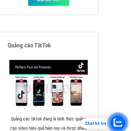
Tìm công ty thiết kế website uy tín, chuyên
nghiệp tại Hà Nội là rất khó cho khách hàng.
VietAds xin giới thiệu công ty thiết kế Viet
XEM CHI TIẾT
Chat hỗ trợ