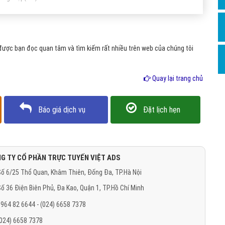
Hỏi đ
Thiết 
Quảng
được bạn đọc quan tâm và tìm kiếm rất nhiều trên web của chúng tôi
Quảng
Quay lại trang chủ
Định n
Nghĩa l
Báo giá dịch vụ
Đặt lịch hẹn
Phần 
G TY CỔ PHẦN TRỰC TUYẾN VIỆT ADS
ố 6/25 Thổ Quan, Khâm Thiên, Đống Đa, TP.Hà Nội
ố 36 Điện Biên Phủ, Đa Kao, Quận 1, TP.Hồ Chí Minh
964 82 6644 - (024) 6658 7378
(024) 6658 7378