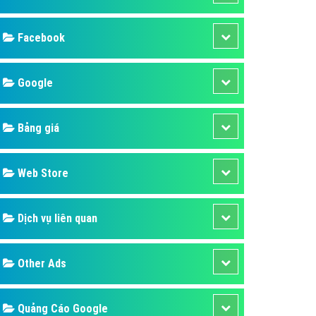
ụ Domain & Hosting
áp phần mềm
áp quảng cáo TVC
p quảng cáo mobile
p quảng cáo Online
áp quảng cáo Skype
p Domain & Hosting
Design
p viết bài Marketing
 cáo Youtube
SEO
ụ quảng cáo Youtube
ụ quảng cáo Cốc Cốc
Banner
ụ quảng cáo Tiktok
Facebook
ụ quảng cáo Zalo