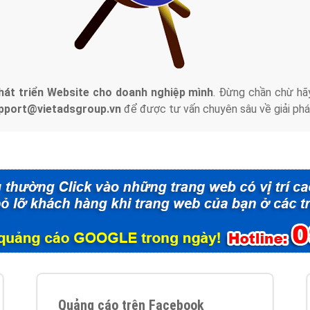
tác Marketing Online?
húng tôi với bề dày kinh nghiệm sẽ tư vấn xây dựng và phát tr
line. Đội ngũ kỹ thuật quảng cáo trực tuyến, SEO, lập trình Web 
uôn
đem đến cho khách hàng sản phẩm/ dịch vụ chất lượng
.