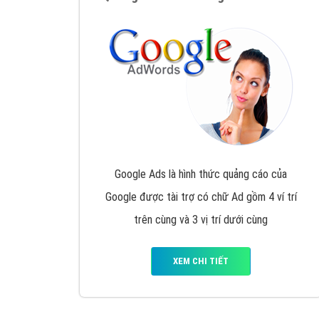
Nếu bạn đang cần quảng cáo, thiết kế web,
p
Hotline: 0964 82 6644 (24/7) hoặc email: 
Quảng cáo trên Google