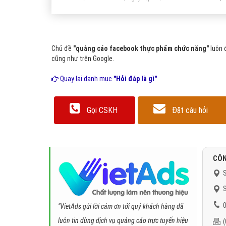
Chủ đề
"quảng cáo facebook thực phẩm chức năng"
luôn 
cũng như trên Google.
Quay lại danh mục
"Hỏi đáp là gì"
Gọi CSKH
Đặt câu hỏi
CÔN
S
S
0
"VietAds gửi lời cảm ơn tới quý khách hàng đã
luôn tin dùng dịch vụ quảng cáo trực tuyến hiệu