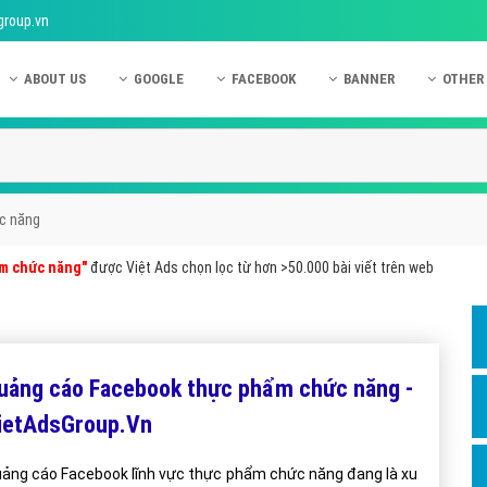
group.vn
ABOUT US
GOOGLE
FACEBOOK
BANNER
OTHER
Giới thiệu công ty Việt Ads
Kinh nghiệm quảng cáo Google
Kinh nghiệm quảng cáo Facebook
Dịch vụ quảng cáo Ban
Quảng
Hướng dẫn thanh toán Việt Ads
Kiến thức quảng cáo Google
Dịch vụ quảng cáo Facebook
Hỏi đáp quảng cáo Ba
Hỏi đá
Chính sách bảo mật Việt Ads
Dịch vụ quảng cáo Google
Kiến thức quảng cáo Facebook
Quảng cáo Banner
Quảng
c năng
Chính sách bảo hành & bảo trì Việt Ads
Quảng cáo Google Adwords
Quảng cáo Facebook
Quảng
m chức năng"
được Việt Ads chọn lọc từ hơn >50.000 bài viết trên web
Liên hệ Việt Ads
Các hình thức quảng cáo Google
Hỏi đáp Facebook
Quảng 
Chính sách đại lý Việt Ads
Hướng dẫn chạy quảng cáo Google
Quảng
Tiện ích mở rộng quảng cáo Google
Quảng
uảng cáo Facebook thực phẩm chức năng -
Hỏi đáp Google
Quảng
ietAdsGroup.Vn
Phần 
ảng cáo Facebook lĩnh vực thực phẩm chức năng đang là xu