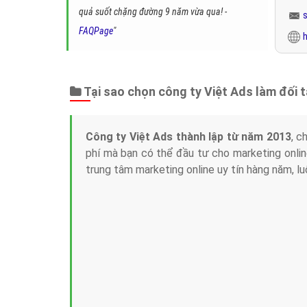
quả suốt chặng đường 9 năm vừa qua! -
FAQPage
"
h