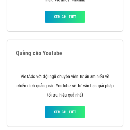
VietAds với đội ngũ SEOer giàu kinh nghiệm được đào
tạo bài bản tại các trung tâm SEO lớn như: Litado,
Inet, Vietmoz, Vinalink
XEM CHI TIẾT
Quảng cáo Youtube
VietAds với đội ngũ chuyên viên tư ấn am hiểu về