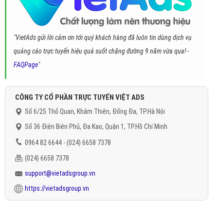
"VietAds gửi lời cảm ơn tới quý khách hàng đã luôn tin dùng dịch vụ
quảng cáo trực tuyến hiệu quả suốt chặng đường 9 năm vừa qua! -
FAQPage
"
CÔNG TY CỔ PHẦN TRỰC TUYẾN VIỆT ADS
Số 6/25 Thổ Quan, Khâm Thiên, Đống Đa, TP.Hà Nội
Số 36 Điện Biên Phủ, Đa Kao, Quận 1, TP.Hồ Chí Minh
0964 82 6644 - (024) 6658 7378
(024) 6658 7378
support@vietadsgroup.vn
https://vietadsgroup.vn