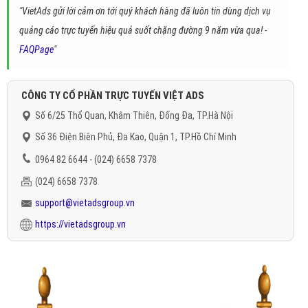
"VietAds gửi lời cảm ơn tới quý khách hàng đã luôn tin dùng dịch vụ
quảng cáo trực tuyến hiệu quả suốt chặng đường 9 năm vừa qua! -
FAQPage
"
CÔNG TY CỔ PHẦN TRỰC TUYẾN VIỆT ADS
Số 6/25 Thổ Quan, Khâm Thiên, Đống Đa, TP.Hà Nội
Số 36 Điện Biên Phủ, Đa Kao, Quận 1, TP.Hồ Chí Minh
0964 82 6644 - (024) 6658 7378
(024) 6658 7378
support@vietadsgroup.vn
https://vietadsgroup.vn