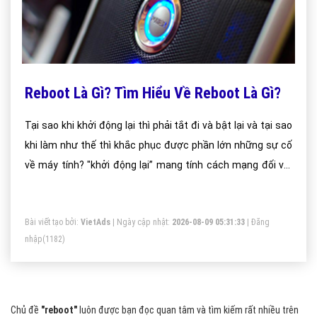
Reboot Là Gì? Tìm Hiểu Về Reboot Là Gì?
Tại sao khi khởi động lại thì phải tắt đi và bật lại và tại sao
khi làm như thế thì khắc phục được phần lớn những sự cố
về máy tính? "khởi động lại” mang tính cách mạng đối với
ngành điện toán.
Bài viết tạo bởi:
VietAds
| Ngày cập nhật:
2026-08-09 05:31:33
|
Đăng
nhập
(1182)
Chủ đề
"reboot"
luôn được bạn đọc quan tâm và tìm kiếm rất nhiều trên