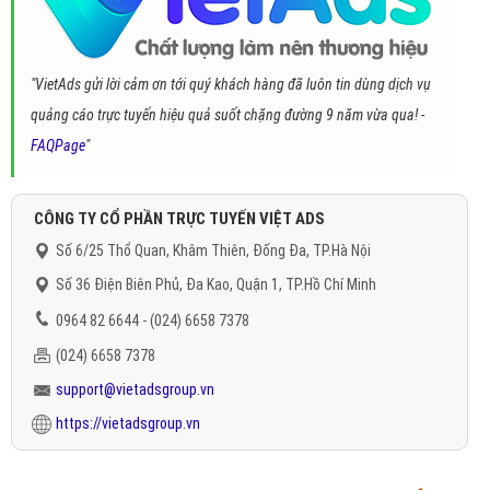
"VietAds gửi lời cảm ơn tới quý khách hàng đã luôn tin dùng dịch vụ
quảng cáo trực tuyến hiệu quả suốt chặng đường 9 năm vừa qua! -
FAQPage
"
CÔNG TY CỔ PHẦN TRỰC TUYẾN VIỆT ADS
Số 6/25 Thổ Quan, Khâm Thiên, Đống Đa, TP.Hà Nội
Số 36 Điện Biên Phủ, Đa Kao, Quận 1, TP.Hồ Chí Minh
0964 82 6644 - (024) 6658 7378
(024) 6658 7378
support@vietadsgroup.vn
https://vietadsgroup.vn