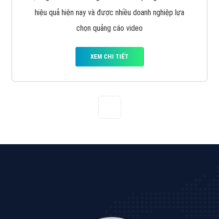
VietAds với đội ngũ SEOer giàu kinh nghiệm được đào
tạo bài bản tại các trung tâm SEO lớn như: Litado,
Inet, Vietmoz, Vinalink
XEM CHI TIẾT
Quảng cáo Youtube