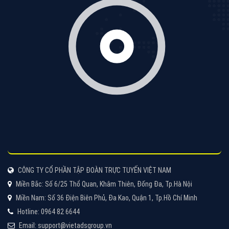
VietAds với đội ngũ chuyên viên tư ấn am hiểu về
chiến dịch quảng cáo Youtube sẽ tư vấn bạn giải pháp
tối ưu, hiệu quả nhất
XEM CHI TIẾT
Thiết kế Website