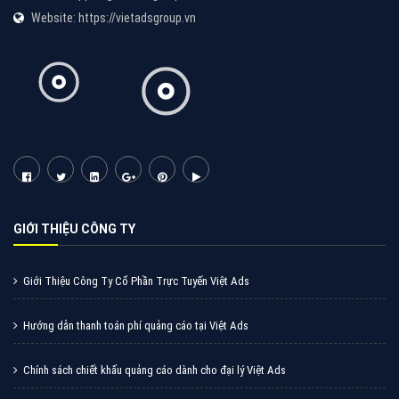
Tìm công ty thiết kế website uy tín, chuyên nghiệp tại
Hà Nội là rất khó cho khách hàng. VietAds xin giới
thiệu công ty thiết kế Viet
XEM CHI TIẾT
Quảng cáo Cốc Cốc