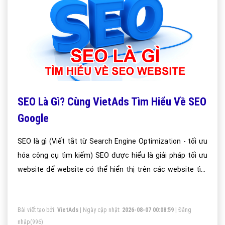
SEO Là Gì? Cùng VietAds Tìm Hiểu Về SEO
Google
SEO là gì (Viết tắt từ Search Engine Optimization - tối ưu
hóa công cụ tìm kiếm) SEO được hiểu là giải pháp tối ưu
website để website có thể hiển thị trên các website tìm
kiếm thông tin như: Google, Bing, Yandex.
Bài viết tạo bởi:
VietAds
| Ngày cập nhật:
2026-08-07 00:08:59
|
Đăng
nhập
(996)