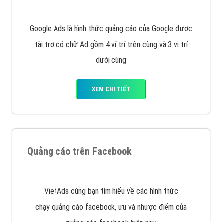
Tại sao chọn công ty Việt Ads làm đối tác
Marketing Online?
Công ty Việt Ads thành lập từ năm 2013
, chúng tôi
với bề dày kinh nghiệm sẽ tư vấn xây dựng và phát
triển thương hiệu của doanh nghiệp bạn với mức chi
phí mà bạn có thể đầu tư cho marketing online. Đội
ngũ kỹ thuật quảng cáo trực tuyến, SEO, lập trình
Web chuyên sâu trong nghề, được đào tạo bài bản tại
trung tâm marketing online uy tín hàng năm, luôn
đem
đến cho khách hàng sản phẩm/ dịch vụ chất
lượng
.