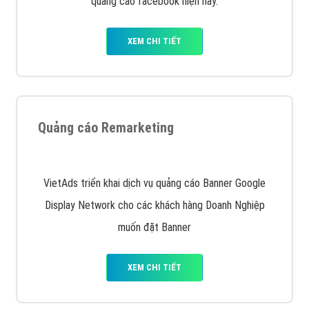
Nếu bạn đang cần quảng cáo, thiết kế web,
phát
triển Website cho doanh nghiệp mình
. Đừng chần
chừ hãy nhấc máy lên và gọi ngay cho chúng tôi theo
Hotline: 0964 82 6644 (24/7) hoặc email:
support@vietadsgroup.vn
để được tư vấn chuyên
sâu về giải pháp marketing hiệu quả cho doanh nghiệp
bạn!