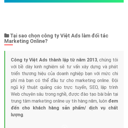
Bảng giá
Web Store
Dịch vụ liên quan
Other Ads
Quảng Cáo Google
App
Tài liệu