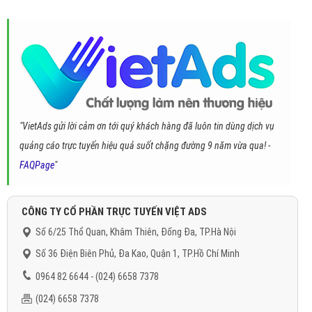
"VietAds gửi lời cảm ơn tới quý khách hàng đã luôn tin dùng dịch vụ
quảng cáo trực tuyến hiệu quả suốt chặng đường 9 năm vừa qua! -
FAQPage
"
CÔNG TY CỔ PHẦN TRỰC TUYẾN VIỆT ADS
Số 6/25 Thổ Quan, Khâm Thiên, Đống Đa, TP.Hà Nội
Số 36 Điện Biên Phủ, Đa Kao, Quận 1, TP.Hồ Chí Minh
0964 82 6644 - (024) 6658 7378
(024) 6658 7378