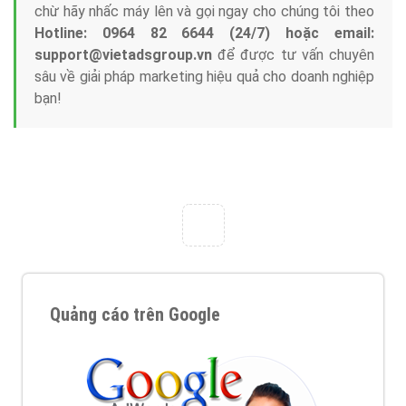
Công ty Việt Ads thành lập từ năm 2013
, chúng tôi
với bề dày kinh nghiệm sẽ tư vấn xây dựng và phát
triển thương hiệu của doanh nghiệp bạn với mức chi
phí mà bạn có thể đầu tư cho marketing online. Đội
ngũ kỹ thuật quảng cáo trực tuyến, SEO, lập trình
Web chuyên sâu trong nghề, được đào tạo bài bản tại
trung tâm marketing online uy tín hàng năm, luôn
đem
đến cho khách hàng sản phẩm/ dịch vụ chất
lượng
.