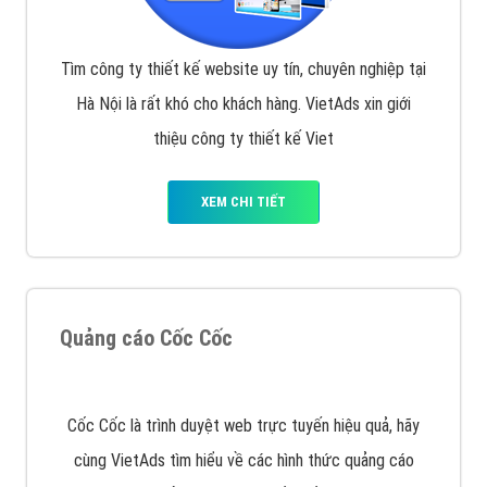
VietAds với đội ngũ SEOer giàu kinh nghiệm được đào
tạo bài bản tại các trung tâm SEO lớn như: Litado,
Inet, Vietmoz, Vinalink
XEM CHI TIẾT
Quảng cáo Youtube