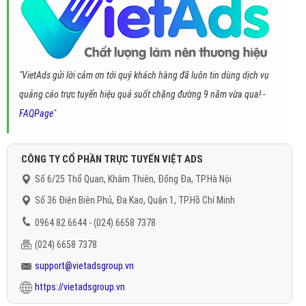
"VietAds gửi lời cảm ơn tới quý khách hàng đã luôn tin dùng dịch vụ
quảng cáo trực tuyến hiệu quả suốt chặng đường 9 năm vừa qua! -
FAQPage
"
CÔNG TY CỔ PHẦN TRỰC TUYẾN VIỆT ADS
Số 6/25 Thổ Quan, Khâm Thiên, Đống Đa, TP.Hà Nội
Số 36 Điện Biên Phủ, Đa Kao, Quận 1, TP.Hồ Chí Minh
0964 82 6644 - (024) 6658 7378
(024) 6658 7378
support@vietadsgroup.vn
https://vietadsgroup.vn