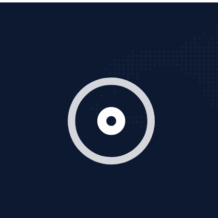
Cốc Cốc là trình duyệt web trực tuyến hiệu quả, hãy
cùng VietAds tìm hiểu về các hình thức quảng cáo
của trình duyệt Cốc Cốc
XEM CHI TIẾT
Quảng cáo Zalo