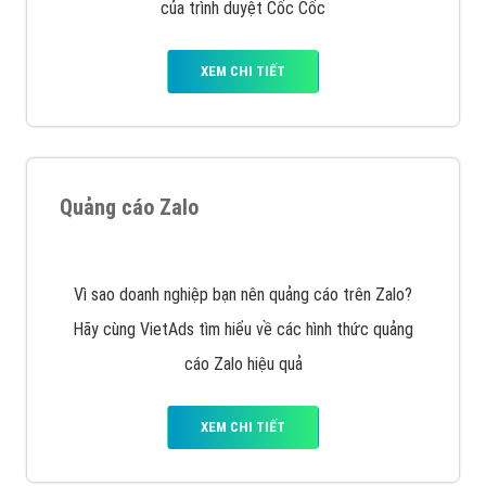
VietAds với đội ngũ chuyên viên tư ấn am hiểu về
chiến dịch quảng cáo Youtube sẽ tư vấn bạn giải pháp
tối ưu, hiệu quả nhất
XEM CHI TIẾT
Thiết kế Website