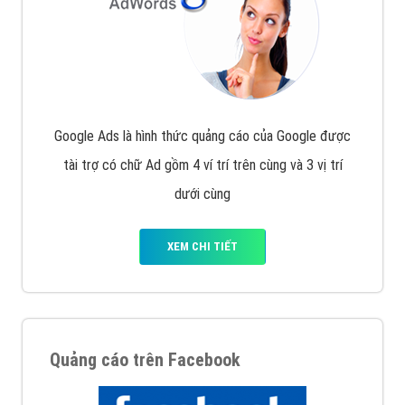
Nếu bạn đang cần quảng cáo, thiết kế web,
phát
triển Website cho doanh nghiệp mình
. Đừng chần
chừ hãy nhấc máy lên và gọi ngay cho chúng tôi theo
Hotline: 0964 82 6644 (24/7) hoặc email:
support@vietadsgroup.vn
để được tư vấn chuyên
sâu về giải pháp marketing hiệu quả cho doanh nghiệp
bạn!