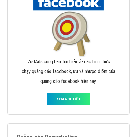
Quảng cáo trên Google
Google Ads là hình thức quảng cáo của Google được
tài trợ có chữ Ad gồm 4 ví trí trên cùng và 3 vị trí
dưới cùng
XEM CHI TIẾT