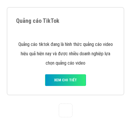
Tìm công ty thiết kế website uy tín, chuyên nghiệp tại
Hà Nội là rất khó cho khách hàng. VietAds xin giới
thiệu công ty thiết kế Viet
XEM CHI TIẾT
Quảng cáo Cốc Cốc