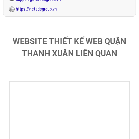
0964 82 6644 - (024) 6658 7378
(024) 6658 7378
support@vietadsgroup.vn
https://vietadsgroup.vn
WEBSITE THIẾT KẾ WEB QUẬN
THANH XUÂN LIÊN QUAN