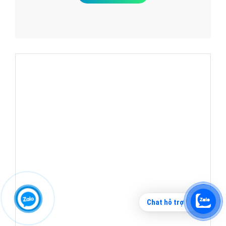
Thiết kế Web quận thanh xuân shop2banh.vn
Chi tiết Website
Chat hỗ trợ