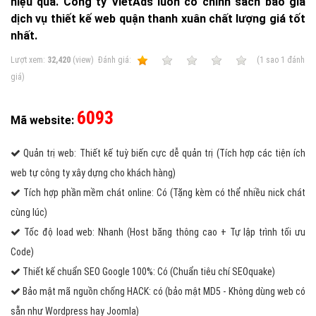
hiệu quả. Công ty VietAds luôn có chính sách báo giá
dịch vụ thiết kế web quận thanh xuân chất lượng giá tốt
nhất.
Lượt xem:
32,420
(view)
Ðánh giá:
1
2
3
4
5
(
1
sao
1
đánh
giá)
6093
Mã website:
Quản trị web: Thiết kế tuỳ biến cực dễ quản trị (Tích hợp các tiện ích
web tự công ty xây dựng cho khách hàng)
Tích hợp phần mềm chát online: Có (Tặng kèm có thể nhiều nick chát
cùng lúc)
Tốc độ load web: Nhanh (Host băng thông cao + Tự lập trình tối ưu
Code)
Thiết kế chuẩn SEO Google 100%: Có (Chuẩn tiêu chí SEOquake)
Bảo mật mã nguồn chống HACK: có (bảo mật MD5 - Không dùng web có
sẵn như Wordpress hay Joomla)