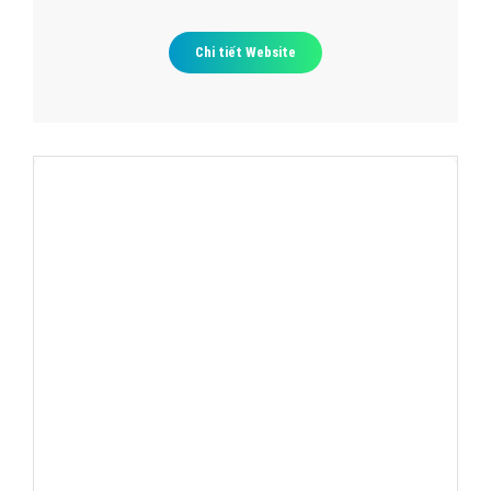
Thiết kế Web quận thanh xuân
thietbianninhviet.com
Chi tiết Website