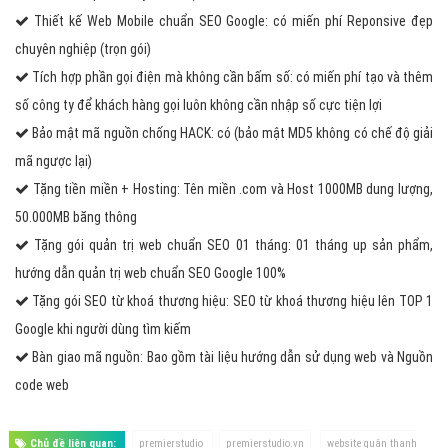
Thiết kế Web Mobile chuẩn SEO Google: có miến phí Reponsive đẹp
chuyên nghiệp (trọn gói)
Tích hợp phần gọi điện mà không cần bấm số: có miến phí tạo và thêm
số công ty để khách hàng gọi luôn không cần nhập số cực tiện lợi
Bảo mật mã nguồn chống HACK: có (bảo mật MD5 không có chế độ giải
mã ngược lại)
Tặng tiền miền + Hosting: Tên miền .com và Host 1000MB dung lượng,
50.000MB băng thông
Tặng gói quản trị web chuẩn SEO 01 tháng: 01 tháng up sản phẩm,
hướng dẫn quản trị web chuẩn SEO Google 100%
Tặng gói SEO từ khoá thương hiệu: SEO từ khoá thương hiệu lên TOP 1
Google khi người dùng tìm kiếm
Bàn giao mã nguồn: Bao gồm tài liệu hướng dẫn sử dụng web và Nguồn
code web
Chủ đề liên quan:
premierstudio
premierstudio.vn
website quận thanh