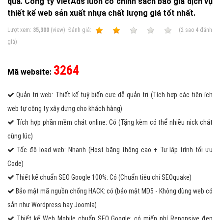
quả. Công ty VietAds luôn có chính sách báo giá dịch vụ
thiết kế web sản xuất nhựa chất lượng giá tốt nhất.
Lượt xem:
35,300
(view)
Ðánh giá:
1
2
3
4
5
(
2
sao
4
đánh
giá)
3264
Mã website:
Quản trị web: Thiết kế tuỳ biến cực dễ quản trị (Tích hợp các tiện ích
web tự công ty xây dựng cho khách hàng)
Tích hợp phần mềm chát online: Có (Tặng kèm có thể nhiều nick chát
cùng lúc)
Tốc độ load web: Nhanh (Host băng thông cao + Tự lập trình tối ưu
Code)
Thiết kế chuẩn SEO Google 100%: Có (Chuẩn tiêu chí SEOquake)
Bảo mật mã nguồn chống HACK: có (bảo mật MD5 - Không dùng web có
sẵn như Wordpress hay Joomla)
Thiết kế Web Mobile chuẩn SEO Google: có miến phí Reponsive đẹp