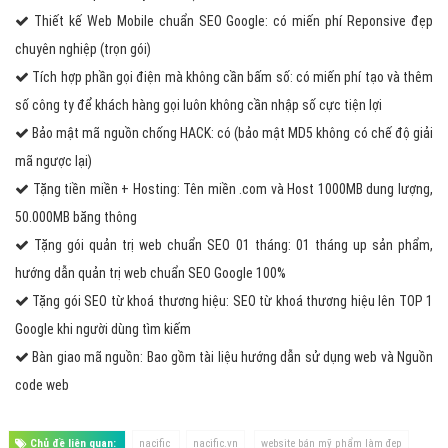
Thiết kế Web Mobile chuẩn SEO Google: có miến phí Reponsive đẹp
chuyên nghiệp (trọn gói)
Tích hợp phần gọi điện mà không cần bấm số: có miến phí tạo và thêm
số công ty để khách hàng gọi luôn không cần nhập số cực tiện lợi
Bảo mật mã nguồn chống HACK: có (bảo mật MD5 không có chế độ giải
mã ngược lại)
Tặng tiền miền + Hosting: Tên miền .com và Host 1000MB dung lượng,
50.000MB băng thông
Tặng gói quản trị web chuẩn SEO 01 tháng: 01 tháng up sản phẩm,
hướng dẫn quản trị web chuẩn SEO Google 100%
Tặng gói SEO từ khoá thương hiệu: SEO từ khoá thương hiệu lên TOP 1
Google khi người dùng tìm kiếm
Bàn giao mã nguồn: Bao gồm tài liệu hướng dẫn sử dụng web và Nguồn
code web
Chủ đề liên quan:
nacific
nacific.vn
website bán mỹ phẩm làm đẹp