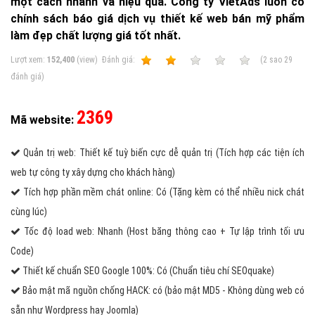
một cách nhanh và hiệu quả. Công ty VietAds luôn có
chính sách báo giá dịch vụ thiết kế web bán mỹ phẩm
làm đẹp chất lượng giá tốt nhất.
Lượt xem:
152,400
(view)
Ðánh giá:
1
2
3
4
5
(
2
sao
29
đánh giá)
2369
Mã website:
Quản trị web: Thiết kế tuỳ biến cực dễ quản trị (Tích hợp các tiện ích
web tự công ty xây dựng cho khách hàng)
Tích hợp phần mềm chát online: Có (Tặng kèm có thể nhiều nick chát
cùng lúc)
Tốc độ load web: Nhanh (Host băng thông cao + Tự lập trình tối ưu
Code)
Thiết kế chuẩn SEO Google 100%: Có (Chuẩn tiêu chí SEOquake)
Bảo mật mã nguồn chống HACK: có (bảo mật MD5 - Không dùng web có
sẵn như Wordpress hay Joomla)