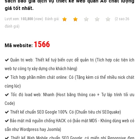
sách báo giá dịch vụ thiết kế web quần Áo chất lượng
giá tốt nhất.
Lượt xem:
103,800
(view)
Ðánh giá:
1
2
3
4
5
(
2
sao
26
đánh giá)
1566
Mã website:
Quản trị web: Thiết kế tuỳ biến cực dễ quản trị (Tích hợp các tiện ích
web tự công ty xây dựng cho khách hàng)
Tích hợp phần mềm chát online: Có (Tặng kèm có thể nhiều nick chát
cùng lúc)
Tốc độ load web: Nhanh (Host băng thông cao + Tự lập trình tối ưu
Code)
Thiết kế chuẩn SEO Google 100%: Có (Chuẩn tiêu chí SEOquake)
Bảo mật mã nguồn chống HACK: có (bảo mật MD5 - Không dùng web có
sẵn như Wordpress hay Joomla)
Thiết kế Web Mobile chuẩn SEO Google: có miến phí Reponsive đẹp