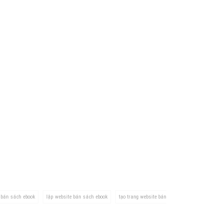
ụ Domain & Hosting
áp phần mềm
áp quảng cáo TVC
p quảng cáo mobile
p quảng cáo Online
áp quảng cáo Skype
p Domain & Hosting
p viết bài Marketing
 cáo Youtube
ụ quảng cáo Youtube
ụ quảng cáo Cốc Cốc
ụ quảng cáo Tiktok
 bán sách ebook
lập website bán sách ebook
tạo trang website bán
ụ quảng cáo Zalo