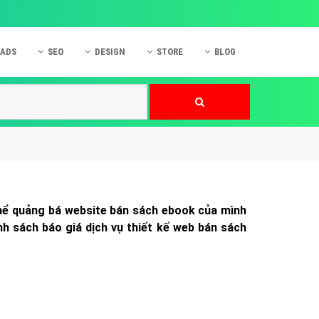
 ADS
SEO
DESIGN
STORE
BLOG
ner
 cáo Mobile
SEO Website
Thiết kế Web
nner
p quảng cáo Instagram
Dịch vụ SEO Website
Thiết kế Website
 cáo Zalo
Hỏi đáp SEO Google
Danh sách Website
 cáo Instagram
Thiết kế Landing Page
cáo Online
Dịch vụ thiết kế Website
thể quảng bá website bán sách ebook của mình
 cáo Skype
Hỏi đáp Website
h sách báo giá dịch vụ thiết kế web bán sách
 cáo TVC
 cáo Cốc Cốc
mềm ứng dụng hay