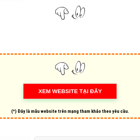
Hỏi đ
Thiết 
Quảng
Quảng
Định n
Nghĩa l
Phần 