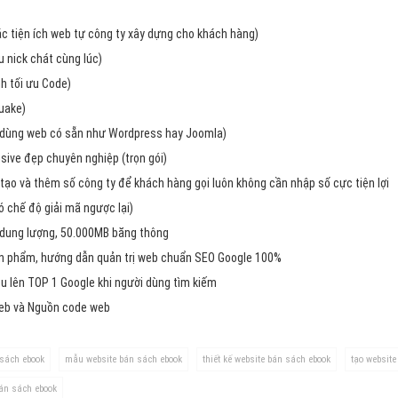
Dịch v
Hỏi đ
các tiện ích web tự công ty xây dựng cho khách hàng)
 nick chát cùng lúc)
Hỏi đ
h tối ưu Code)
Hỏi đá
uake)
Hỏi đá
dùng web có sẵn như Wordpress hay Joomla)
ive đẹp chuyên nghiệp (trọn gói)
Hỏi đ
tạo và thêm số công ty để khách hàng gọi luôn không cần nhập số cực tiện lợi
Hỏi đá
chế độ giải mã ngược lại)
Hỏi đá
 dung lượng, 50.000MB băng thông
Quảng
ản phẩm, hướng dẫn quản trị web chuẩn SEO Google 100%
u lên TOP 1 Google khi người dùng tìm kiếm
Dịch v
web và Nguồn code web
Dịch v
Dịch v
 sách ebook
mẫu website bán sách ebook
thiết kế website bán sách ebook
tạo website
Dịch v
bán sách ebook