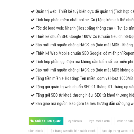
Quản trị web: Thiết kế tuỳ biến cực dễ quản trị (Tích hợp 
Tích hợp phần mềm chát online: Có (Tặng kèm có thể nhiều
Tốc độ load web: Nhanh (Host băng thông cao + Tự lập trìn
Thiết kế chuẩn SEO Google 100%: Có (Chuẩn tiêu chí SEOq
Bảo mật mã nguồn chống HACK: có (bảo mật MD5 - Không 
Thiết kế Web Mobile chuẩn SEO Google: có miến phí Repons
Tích hợp phần gọi điện mà không cần bấm số: có miến phí 
Bảo mật mã nguồn chống HACK: có (bảo mật MD5 không có 
Tặng tiền miền + Hosting: Tên miền .com và Host 1000MB
Tặng gói quản trị web chuẩn SEO 01 tháng: 01 tháng up s
Tặng gói SEO từ khoá thương hiệu: SEO từ khoá thương hiệ
Bàn giao mã nguồn: Bao gồm tài liệu hướng dẫn sử dụng 
Chủ đề liên quan:
loyalbooks
loyalbooks.com
website bán
sách ebook
lập trang website bán sách ebook
tạo lập trang website 