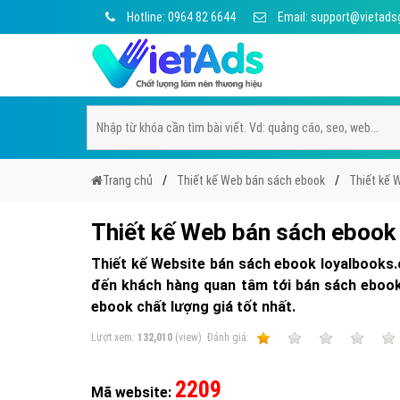
Hotline: 0964 82 6644
Email: support@vietads
Trang chủ
Thiết kế Web bán sách ebook
Thiết kế 
Thiết kế Web bán sách ebook
Thiết kế Website bán sách ebook loyalbooks.
đến khách hàng quan tâm tới bán sách ebook 
ebook chất lượng giá tốt nhất.
Lượt xem:
132,010
(view)
Ðánh giá:
1
2
3
4
2209
Mã website: