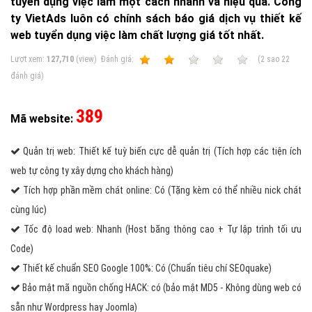
tuyển dụng việc làm một cách nhanh và hiệu quả. Công
ty VietAds luôn có chính sách báo giá dịch vụ thiết kế
web tuyển dụng việc làm chất lượng giá tốt nhất.
Lượt xem:
127,710
(view)
Ðánh giá:
1
2
3
4
5
(
2
sao
22
đánh giá)
389
Mã website:
Quản trị web: Thiết kế tuỳ biến cực dễ quản trị (Tích hợp các tiện ích
web tự công ty xây dựng cho khách hàng)
Tích hợp phần mềm chát online: Có (Tặng kèm có thể nhiều nick chát
cùng lúc)
Tốc độ load web: Nhanh (Host băng thông cao + Tự lập trình tối ưu
Code)
Thiết kế chuẩn SEO Google 100%: Có (Chuẩn tiêu chí SEOquake)
Bảo mật mã nguồn chống HACK: có (bảo mật MD5 - Không dùng web có
sẵn như Wordpress hay Joomla)