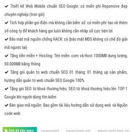
Thiết kế Web Mobile chuẩn SEO Google: có miến phí Reponsive đẹp
chuyên nghiệp (trọn gói)
Tích hợp phần gọi điện mà không cần bấm số: có miến phí tạo và thêm
số công ty để khách hàng gọi luôn không cần nhập số cực tiện lợi
Bảo mật mã nguồn chống HACK: có (bảo mật MD5 không có chế độ giải
mã ngược lại)
Tặng tiền miền + Hosting: Tên miền .com và Host 1000MB dung lượng,
50.000MB băng thông
Tặng gói quản trị web chuẩn SEO 01 tháng: 01 tháng up sản phẩm,
hướng dẫn quản trị web chuẩn SEO Google 100%
Tặng gói SEO từ khoá thương hiệu: SEO từ khoá thương hiệu lên TOP 1
Google khi người dùng tìm kiếm
Bàn giao mã nguồn: Bao gồm tài liệu hướng dẫn sử dụng web và Nguồn
code web
Chủ đề liên quan:
mangvieclam
mangvieclam.com
website tuyển dụng việc