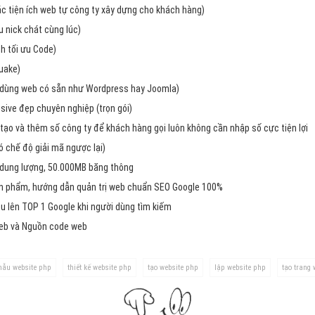
Dịch v
các tiện ích web tự công ty xây dựng cho khách hàng)
Hỏi đ
 nick chát cùng lúc)
h tối ưu Code)
Hỏi đ
uake)
Hỏi đá
dùng web có sẵn như Wordpress hay Joomla)
Hỏi đá
ive đẹp chuyên nghiệp (trọn gói)
Hỏi đ
tạo và thêm số công ty để khách hàng gọi luôn không cần nhập số cực tiện lợi
chế độ giải mã ngược lại)
Hỏi đá
 dung lượng, 50.000MB băng thông
Hỏi đá
ản phẩm, hướng dẫn quản trị web chuẩn SEO Google 100%
Quảng
u lên TOP 1 Google khi người dùng tìm kiếm
web và Nguồn code web
Dịch v
Dịch v
ẫu website php
thiết kế website php
tạo website php
lập website php
tạo trang
Dịch v
Dịch v