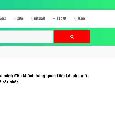
 ADS
SEO
DESIGN
STORE
BLOG
ner
 cáo Mobile
SEO Website
Thiết kế Web
nner
p quảng cáo Instagram
Dịch vụ SEO Website
Thiết kế Website
 cáo Zalo
Hỏi đáp SEO Google
Danh sách Website
 cáo Instagram
Thiết kế Landing Page
cáo Online
Dịch vụ thiết kế Website
của mình đến khách hàng quan tâm tới php một
 cáo Skype
Hỏi đáp Website
á tốt nhất.
 cáo TVC
 cáo Cốc Cốc
mềm ứng dụng hay