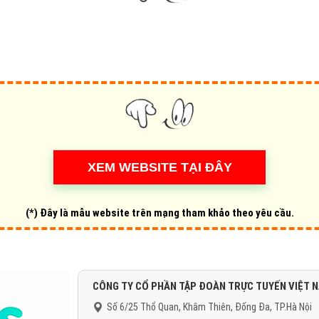
Hỏi đ
Thiết 
Quảng
Quảng
Định n
Nghĩa l
Phần 