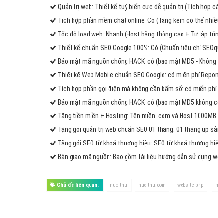
Quản trị web: Thiết kế tuỳ biến cực dễ quản trị (Tích hợp 
Tích hợp phần mềm chát online: Có (Tặng kèm có thể nhiều
Tốc độ load web: Nhanh (Host băng thông cao + Tự lập trìn
Thiết kế chuẩn SEO Google 100%: Có (Chuẩn tiêu chí SEOq
Bảo mật mã nguồn chống HACK: có (bảo mật MD5 - Không 
Thiết kế Web Mobile chuẩn SEO Google: có miến phí Repons
Tích hợp phần gọi điện mà không cần bấm số: có miến phí 
Bảo mật mã nguồn chống HACK: có (bảo mật MD5 không có 
Tặng tiền miền + Hosting: Tên miền .com và Host 1000MB
Tặng gói quản trị web chuẩn SEO 01 tháng: 01 tháng up s
Tặng gói SEO từ khoá thương hiệu: SEO từ khoá thương hiệ
Bàn giao mã nguồn: Bao gồm tài liệu hướng dẫn sử dụng 
Chủ đề liên quan:
nuoithu
nuoithu.com
website php
m