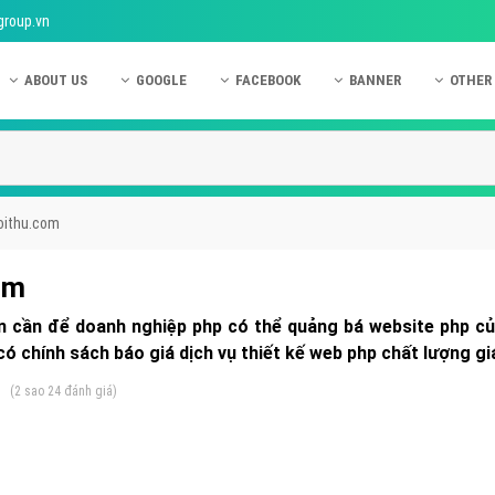
group.vn
ABOUT US
GOOGLE
FACEBOOK
BANNER
OTHER
Giới thiệu công ty Việt Ads
Kinh nghiệm quảng cáo Google
Kinh nghiệm quảng cáo Facebook
Dịch vụ quảng cáo Ban
Quảng
Hướng dẫn thanh toán Việt Ads
Kiến thức quảng cáo Google
Dịch vụ quảng cáo Facebook
Hỏi đáp quảng cáo Ba
Hỏi đá
Chính sách bảo mật Việt Ads
Dịch vụ quảng cáo Google
Kiến thức quảng cáo Facebook
Quảng cáo Banner
Quảng
uoithu.com
Chính sách bảo hành & bảo trì Việt Ads
Quảng cáo Google Adwords
Quảng cáo Facebook
Quảng
om
Liên hệ Việt Ads
Các hình thức quảng cáo Google
Hỏi đáp Facebook
Quảng 
ện cần để doanh nghiệp php có thể quảng bá website php 
Chính sách đại lý Việt Ads
Hướng dẫn chạy quảng cáo Google
Quảng
ó chính sách báo giá dịch vụ thiết kế web php chất lượng gi
Tiện ích mở rộng quảng cáo Google
Quảng
5
(
2
sao
24
đánh giá)
Hỏi đáp Google
Quảng
Phần 