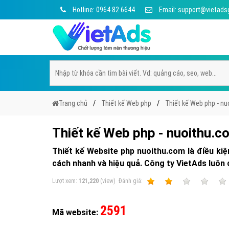
Hotline: 0964 82 6644
Email: support@vietads
Trang chủ
Thiết kế Web php
Thiết kế Web php - n
Thiết kế Web php - nuoithu.c
Thiết kế Website php nuoithu.com là điều ki
cách nhanh và hiệu quả. Công ty VietAds luôn c
Lượt xem:
121,220
(view)
Ðánh giá:
1
2
3
4
2591
Mã website: