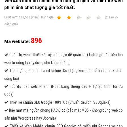
VietAds luôn có chính sách báo giá dịch vụ thiết kế web
phim ảnh chất lượng giá tốt nhất.
Lượt xem:
103,500
(view)
Ðánh giá:
1
2
3
4
5
(
2
sao
25
đánh giá)
896
Mã website:
Quản trị web: Thiết kế tuỳ biến cực dễ quản trị (Tích hợp các tiện ích
web tự công ty xây dựng cho khách hàng)
Tích hợp phần mềm chát online: Có (Tặng kèm có thể nhiều nick chát
cùng lúc)
Tốc độ load web: Nhanh (Host băng thông cao + Tự lập trình tối ưu
Code)
Thiết kế chuẩn SEO Google 100%: Có (Chuẩn tiêu chí SEOquake)
Bảo mật mã nguồn chống HACK: có (bảo mật MD5 - Không dùng web có
sẵn như Wordpress hay Joomla)
Thiết kế Web Mobile chuẩn SEO Google: có miến phí Reponsive đẹp