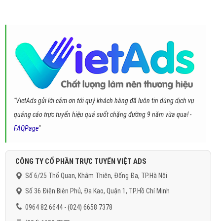
"VietAds gửi lời cảm ơn tới quý khách hàng đã luôn tin dùng dịch vụ
quảng cáo trực tuyến hiệu quả suốt chặng đường 9 năm vừa qua! -
FAQPage
"
CÔNG TY CỔ PHẦN TRỰC TUYẾN VIỆT ADS
Số 6/25 Thổ Quan, Khâm Thiên, Đống Đa, TP.Hà Nội
Số 36 Điện Biên Phủ, Đa Kao, Quận 1, TP.Hồ Chí Minh
0964 82 6644 - (024) 6658 7378