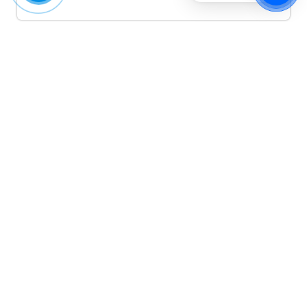
Quảng cáo TikTok
Quảng cáo tiktok đang là hình thức quảng cáo video
hiệu quả hiện nay và được nhiều doanh nghiệp lựa
chọn quảng cáo video