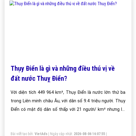
Thụy Điển là gì và những điều thú vị về
đất nước Thuỵ Điển?
Với diện tích 449 964 km², Thụy Điển là nước lớn thứ ba
trong Liên minh châu Âu, với dân số 9.4 triệu người. Thụy
Điển có mật độ dân số thấp với 21 người/ km² nhưng lại
tập trung cao ở nửa phía Nam của đất nước.
Bài viết tạo bởi:
VietAds
| Ngày cập nhật:
2026-08-06 16:07:55
|