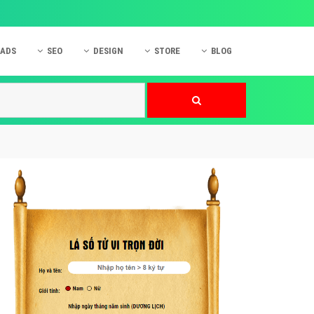
 ADS
SEO
DESIGN
STORE
BLOG
ner
 cáo Mobile
SEO Website
Thiết kế Web
nner
p quảng cáo Instagram
Dịch vụ SEO Website
Thiết kế Website
 cáo Zalo
Hỏi đáp SEO Google
Danh sách Website
 cáo Instagram
Thiết kế Landing Page
cáo Online
Dịch vụ thiết kế Website
 cáo Skype
Hỏi đáp Website
 cáo TVC
 cáo Cốc Cốc
mềm ứng dụng hay