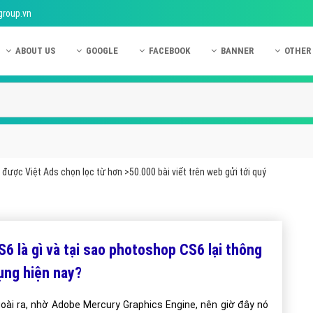
group.vn
ABOUT US
GOOGLE
FACEBOOK
BANNER
OTHER
Giới thiệu công ty Việt Ads
Kinh nghiệm quảng cáo Google
Kinh nghiệm quảng cáo Facebook
Dịch vụ quảng cáo Ban
Quảng
Hướng dẫn thanh toán Việt Ads
Kiến thức quảng cáo Google
Dịch vụ quảng cáo Facebook
Hỏi đáp quảng cáo Ba
Hỏi đá
Chính sách bảo mật Việt Ads
Dịch vụ quảng cáo Google
Kiến thức quảng cáo Facebook
Quảng cáo Banner
Quảng
Chính sách bảo hành & bảo trì Việt Ads
Quảng cáo Google Adwords
Quảng cáo Facebook
Quảng
được Việt Ads chọn lọc từ hơn >50.000 bài viết trên web gửi tới quý
Liên hệ Việt Ads
Các hình thức quảng cáo Google
Hỏi đáp Facebook
Quảng 
Chính sách đại lý Việt Ads
Hướng dẫn chạy quảng cáo Google
Quảng
Tiện ích mở rộng quảng cáo Google
Quảng
S6 là gì và tại sao photoshop CS6 lại thông
Hỏi đáp Google
Quảng
ụng hiện nay?
Phần 
oài ra, nhờ Adobe Mercury Graphics Engine, nên giờ đây nó