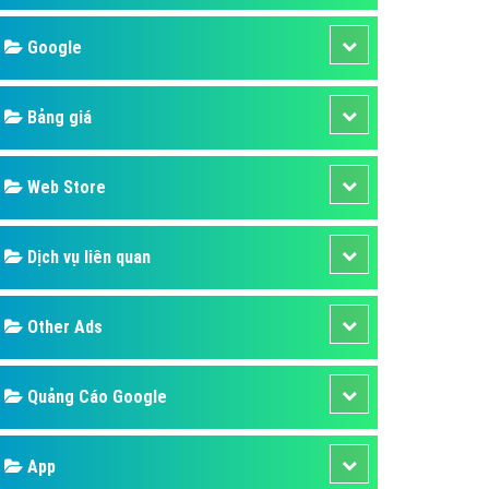
áp quảng cáo Youtube
Google
kế ứng dụng
 cáo Cốc Cốc hiệu quả
Bảng giá
 cáo Zalo chuyên nghiệp
ghĩa
Web Store
à gì
Dịch vụ liên quan
mềm ứng dụng hay
Other Ads
Quảng Cáo Google
App