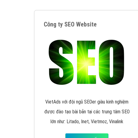
Google Ads là hình thức quảng cáo của
Google được tài trợ có chữ Ad gồm 4 ví trí
trên cùng và 3 vị trí dưới cùng
XEM CHI TIẾT
Công ty SEO Website