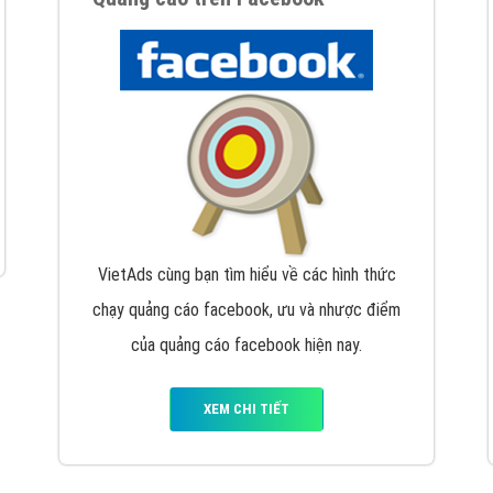
hát triển Website cho doanh nghiệp mình
. Đừng chần chừ hã
support@vietadsgroup.vn
để được tư vấn chuyên sâu về giải phá
Quảng cáo trên Facebook