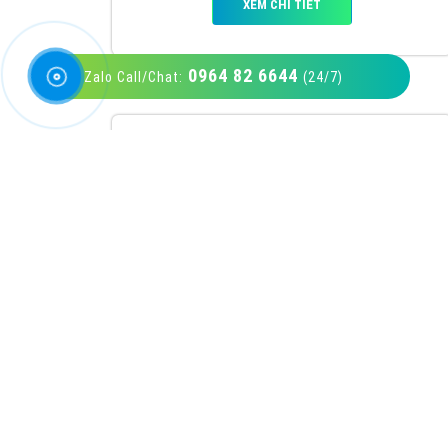
0964 82 6644
Zalo Call/Chat:
(24/7)
VietAds với đội ngũ SEOer giàu kinh nghiệm
được đào tạo bài bản tại các trung tâm SEO
lớn như: Litado, Inet, Vietmoz, Vinalink
XEM CHI TIẾT