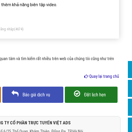
Dịch v
 thêm khả năng biên tập video.
Hỏi đ
Hỏi đ
ăng nhập
(4674)
Hỏi đá
Hỏi đá
Hỏi đ
uan tâm và tìm kiếm rất nhiều trên web của chúng tôi cũng như trên
Hỏi đá
Hỏi đá
Quay lại trang chủ
Quảng
Báo giá dịch vụ
Đặt lịch hẹn
Dịch v
Dịch v
Dịch v
G TY CỔ PHẦN TRỰC TUYẾN VIỆT ADS
Dịch v
ố 6/25 Thổ Quan, Khâm Thiên, Đống Đa, TP.Hà Nội