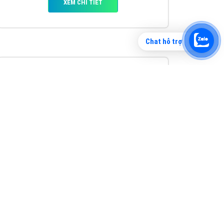
Chat hỗ trợ
Tìm công ty thiết kế website uy tín, chuyên
nghiệp tại Hà Nội là rất khó cho khách hàng.
VietAds xin giới thiệu công ty thiết kế Viet
XEM CHI TIẾT