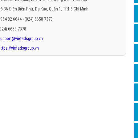
Hỏi đ
ố 36 Điện Biên Phủ, Đa Kao, Quận 1, TP.Hồ Chí Minh
Thiết 
964 82 6644 - (024) 6658 7378
Quảng
(024) 6658 7378
support@vietadsgroup.vn
Quảng
ttps://vietadsgroup.vn
Định n
Nghĩa l
Phần 