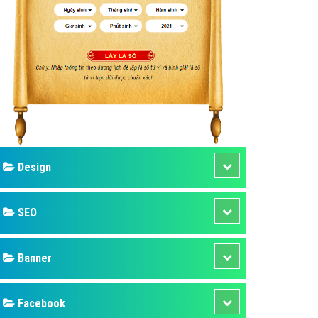
ụ Domain & Hosting
áp phần mềm
áp quảng cáo TVC
p quảng cáo mobile
p quảng cáo Online
áp quảng cáo Skype
p Domain & Hosting
Design
p viết bài Marketing
 cáo Youtube
SEO
ụ quảng cáo Youtube
ụ quảng cáo Cốc Cốc
Banner
ụ quảng cáo Tiktok
Facebook
ụ quảng cáo Zalo