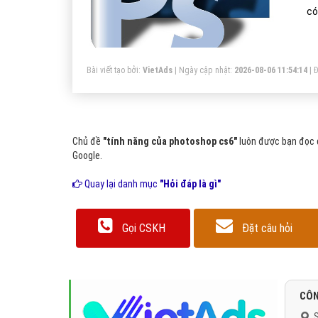
có
Bài viết tạo bởi:
VietAds
| Ngày cập nhật:
2026-08-06 11:54:14
|
Đ
Chủ đề
"tính năng của photoshop cs6"
luôn được bạn đọc q
Google.
Quay lại danh mục
"Hỏi đáp là gì"
Gọi CSKH
Đặt câu hỏi
CÔN
S