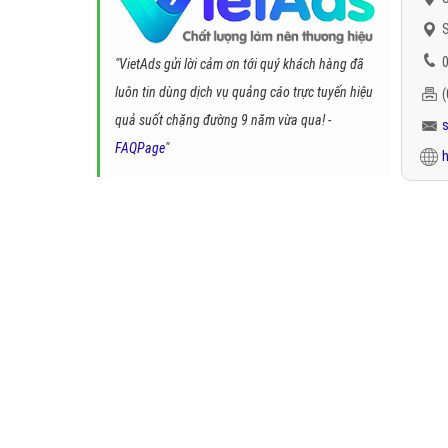
S
0
"VietAds gửi lời cảm ơn tới quý khách hàng đã
luôn tin dùng dịch vụ quảng cáo trực tuyến hiệu
quả suốt chặng đường 9 năm vừa qua! -
FAQPage
"
h