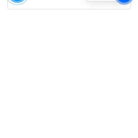
Quảng cáo TikTok
Quảng cáo tiktok đang là hình thức quảng cáo video
hiệu quả hiện nay và được nhiều doanh nghiệp lựa
chọn quảng cáo video