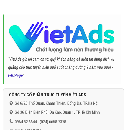
"VietAds gửi lời cảm ơn tới quý khách hàng đã luôn tin dùng dịch vụ
quảng cáo trực tuyến hiệu quả suốt chặng đường 9 năm vừa qua! -
FAQPage
"
CÔNG TY CỔ PHẦN TRỰC TUYẾN VIỆT ADS
Số 6/25 Thổ Quan, Khâm Thiên, Đống Đa, TP.Hà Nội
Số 36 Điện Biên Phủ, Đa Kao, Quận 1, TP.Hồ Chí Minh
0964 82 6644 - (024) 6658 7378